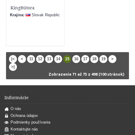
KingBútora
Krajina:
Slovak Republic
|<
<
11
12
13
14
15
16
17
18
19
>
>|
Zobrazenie 71 až 75 z 498 (100 stránok)
Informácie
O nás
Ochrana údajov
Podmienky používania
Kontaktujte nás