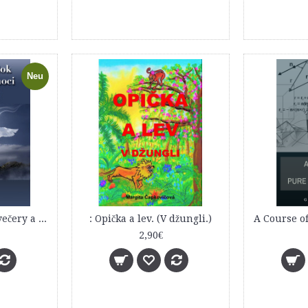
Neu
22+2 poviedok na večery a noci, Starodávne rozprávky, najdlhšie, posledná kniha
: Opička a lev. (V džungli.)
2,90€