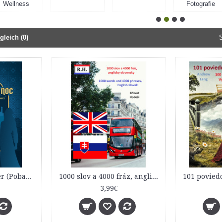
Wellness
Fotografie
gleich (0)
S
1000 a 1 noc - Výber (Pobavenie z arabských nocí)
1000 slov a 4000 fráz, anglicky, slovensky
3,99€