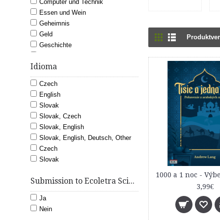
Computer und Technik
Essen und Wein
Geheimnis
Geld
Produktver
Geschichte
Gesetz
Idioma
Gesundheit und Wellness
Hobbys
Czech
Kinderbücher
English
Kunst und Fotografie
Slovak
Literatur und Belletristik
Slovak, Czech
Medizin
Slovak, English
Politik-und Sozialwissenschaften
Slovak, English, Deutsch, Other
Profi
Czech
Reise
Slovak
Religion und Spiritualität
Romantik
Submission to Ecoletra Scientific e-Journal
Science Fiction und Fantasy
3,99€
Sport
Ja
Unterhaltung
Nein
Wirtschaft und Investitionen