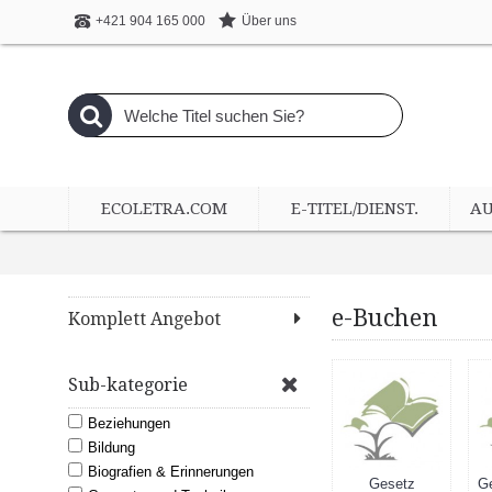
Über uns
+421 904 165 000
ECOLETRA.COM
E-TITEL/DIENST.
A
e-Buchen
Komplett Angebot
Sub-kategorie
Beziehungen
Bildung
Biografien & Erinnerungen
nis
Geld
Geschichte
Gesetz
Ge