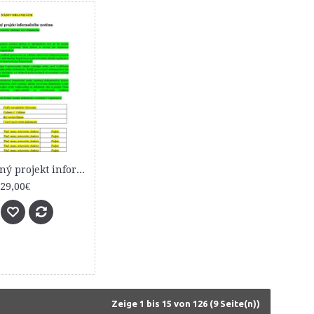
Bezpečnostný projekt informačného systému (základný vzor)
29,00€
Zeige 1 bis 15 von 126 (9 Seite(n))