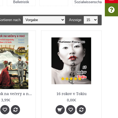
Belletristik
Sozialwissenschaften
ortieren nach
Anzeige
101 poviedok na večery a noci (100 ročné rozprávky - Výber z 12 kníh)
16 rokov v Tokiu
3,99€
0,00€