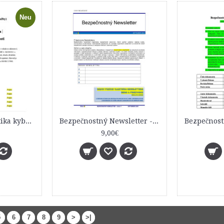
Neu
Bezpečnostná politika kybernetickej bezpečnosti
Bezpečnostný Newsletter - vzor dokumentu
9,00€
5
6
7
8
9
>
>|