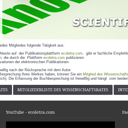
jedes Mitgliedes folgende Tätigkeit aus:
htexte auf der Publikationsplattform
ecoletra.com
, gibt er fachliche Empfeh
n, die durch die Plattform
ecoletra.com
publizieren.
ationen der elektronischen Publikationen.
iwillig nach der Rücksprache mit dem Autor.
n Besprechung Ihres Werkes haben, können Sie ein
Mitglied des Wissenschaft
gänglich). Die Erfassung der Buchbesprechung ist freiwilllig und hängt vom be
ATES
MITGLIEDERLISTE DES WISSENSCHAFTSRATES
INTE
YouTube - ecoletra.com
Fa