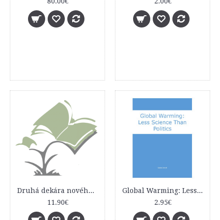
80.00€
2.00€
Druhá dekára nového milénia
Global Warming: Less Science Than Politics
11.90€
2.95€