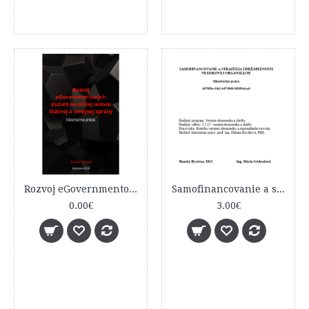
Rozvoj eGovernmentových služieb na nižšej úrovni štátnej a verejnej správy
Samofinancovanie a stratégia udržateľnosti neziskovej organizácie
0.00€
3.00€