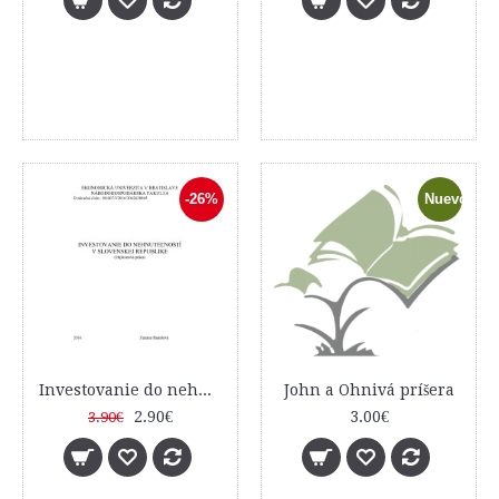
-26%
Nuevo
Investovanie do nehnuteľností v Slovenskej republike
John a Ohnivá príšera
2.90€
3.00€
3.90€