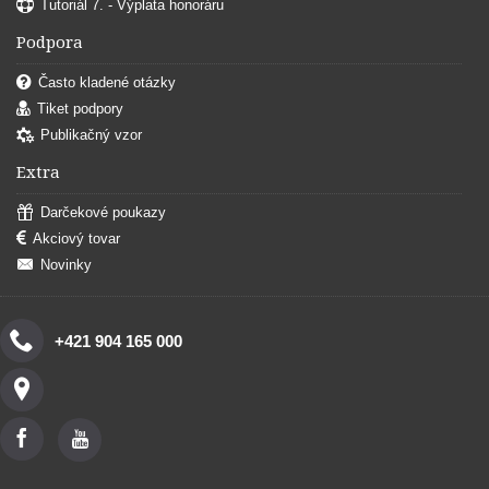
Tutoriál 7. - Výplata honoráru
Podpora
Často kladené otázky
Tiket podpory
Publikačný vzor
Extra
Darčekové poukazy
Akciový tovar
Novinky
+421 904 165 000