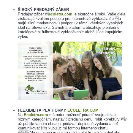
ŠIROKÝ PREDAJNÝ ZÁBER
Predajný záber 
ecoletra.com
je skutočne široký. Vaše diela
získavajú kvalitnú podporu pre internetové vyhľadávače a
majú silnú marketingovú podporu v rámci všetkých vysokých
škôl na Slovensku. Samotná platforma obsahuje prehľadné
katalógové aj fulltextové vyhľadávanie uľahčujúce kupujúcim
výber.
FLEXIBILITA PLATFORMY
ECOLETRA.COM
Na
Ecoletra.com
má autor možnosť priradiť svoje diela k
rôznym kategóriám, nastaviť predajnú cenu, robiť korektúry v
už publikovanom obsahu, pridávať doplnené vydania a tiež
komunikovať s kupujúcimi formou interného chatu.
Akceptovaná je pestrá paleta elektronických diel ako