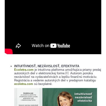
INTUITÍVNOSŤ, NEZÁVISLOSŤ, EFEKTIVITA
Ecoletra.com
je intuitívna platforma umožňujúca priamy predaj
autorských diel v elektronickej forme. Autorom ponúka
nezávislosť na vydavateľstvách a lepšiu finančnú motiváciu.
Registrácia a vedenie autorských diel v predajnom katalógu
ecoletra.com
sú bezplatné.