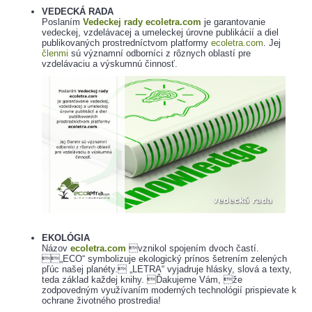
VEDECKÁ RADA
Poslaním
Vedeckej rady ecoletra.com
je garantovanie
vedeckej, vzdelávacej a umeleckej úrovne publikácií a diel
publikovaných prostredníctvom platformy
ecoletra.com
. Jej
členmi
sú významní odborníci z rôznych oblastí pre
vzdelávaciu a výskumnú činnosť.
EKOLÓGIA
Názov
ecoletra.com
vznikol spojením dvoch častí.
„ECO“ symbolizuje ekologický prínos šetrením zelených
pľúc našej planéty. „LETRA“ vyjadruje hlásky, slová a texty,
teda základ každej knihy. Ďakujeme Vám, že
zodpovedným využívaním moderných technológií prispievate k
ochrane životného prostredia!