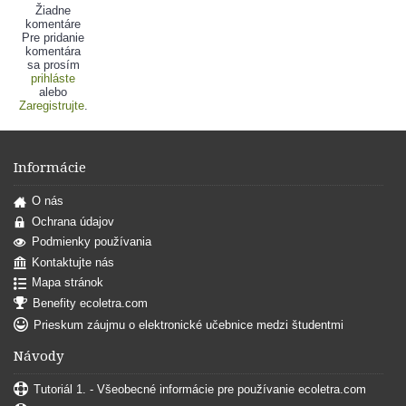
Žiadne
komentáre
Pre pridanie
komentára
sa prosím
prihláste
alebo
Zaregistrujte
.
Informácie
O nás
Ochrana údajov
Podmienky používania
Kontaktujte nás
Mapa stránok
Benefity ecoletra.com
Prieskum záujmu o elektronické učebnice medzi študentmi
Návody
Tutoriál 1. - Všeobecné informácie pre používanie ecoletra.com