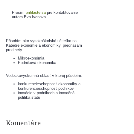
Prosím
prihláste sa
pre kontaktovanie
autora Eva Ivanova
Pôsobím ako vysokoškolská učiteľka na 
Katedre ekonómie a ekonomiky, prednášam 
predmety:
Mikroekonómia
Podniková ekonomika.
Vedeckovýskumná oblasť v ktorej pôsobím:
konkurencieschopnosť ekonomiky a 
konkurencieschopnosť podnikov
inovácie v podnikoch a inovačná 
politika štátu
Komentáre