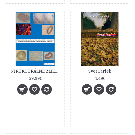
ŠTRUKTURÁLNE ZMENY ŽILOVEJ STENY U PACIENTOV S PRIMÁRNOU FORMOU CHRONICKEJ VÉNOVEJ CHOROBY DOLNÝCH KONČATÍN
Svet Farieb
39.99€
4.49€