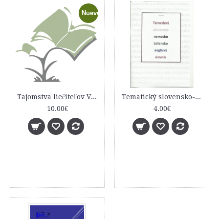
Nuevo
Tajomstva liečiteľov Východu
Tematický slovensko- nemecko- taliansko a anglický slovník
10.00€
4.00€