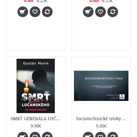
6.23€
6.23€
8.90€
8.90€
SMRŤ GENERÁLA LUČANSKÉHO - IN MEMORIAM
Sociotechnické útoky v praxi
9.90€
9.00€