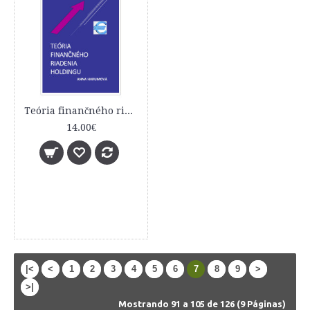
Teória finančného riadenia holdingu
14.00€
|<
<
1
2
3
4
5
6
7
8
9
>
>|
Mostrando 91 a 105 de 126 (9 Páginas)