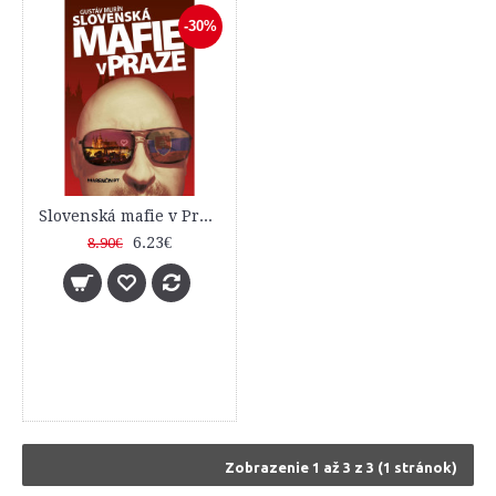
-30%
Slovenská mafie v Praze
6.23€
8.90€
Zobrazenie 1 až 3 z 3 (1 stránok)