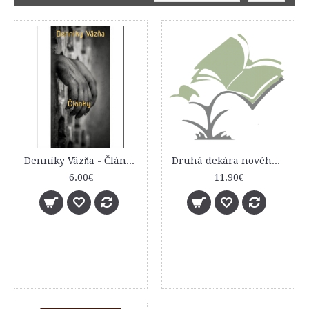
Denníky Väzňa - Články z môjho výkonu trestu
Druhá dekára nového milénia
6.00€
11.90€