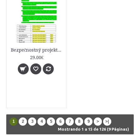
Bezpečnostný projekt informačného systému (základný vzor)
29.00€
1
2
3
4
5
6
7
8
9
>
>|
Mostrando 1 a 15 de 126 (9 Páginas)