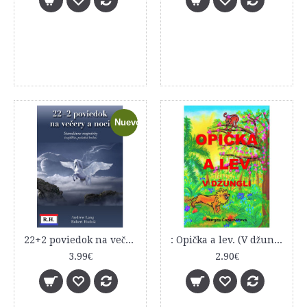
Nuevo
22+2 poviedok na večery a noci, Starodávne rozprávky, najdlhšie, posledná kniha
: Opička a lev. (V džungli.)
3.99€
2.90€