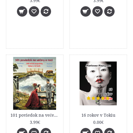
3.99€
3.99€
101 poviedok na večery a noci (100 ročné rozprávky - Výber z 12 kníh)
16 rokov v Tokiu
3.99€
0.00€