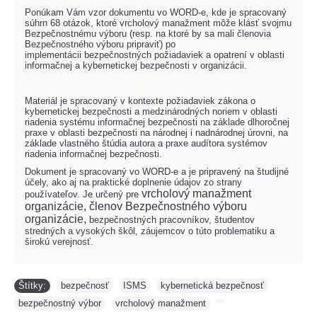
Ponúkam Vám vzor dokumentu vo WORD-e, kde je spracovaný
súhrn 68 otázok, ktoré vrcholový manažment môže klásť svojmu
Bezpečnostnému výboru (resp. na ktoré by sa mali členovia
Bezpečnostného výboru pripraviť) po
implementácii
bezpečnostných požiadaviek a opatrení v oblasti
informačnej a kybernetickej bezpečnosti v organizácii.
Materiál je spracovaný v kontexte požiadaviek zákona o
kybernetickej bezpečnosti a medzinárodných noriem v oblasti
riadenia systému informačnej bezpečnosti na
základe dlhoročnej
praxe v oblasti bezpečnosti na národnej i nadnárodnej úrovni, na
základe
vlastného štúdia autora a praxe audítora systémov
riadenia informačnej bezpečnosti
.
Dokument je spracovaný vo WORD-e a je pripravený na študijné
účely, ako aj na praktické doplnenie údajov zo strany
vrcholový manažment
používateľov.
Je určený pre
organizácie,
členov Bezpečnostného výboru
organizácie,
bezpečnostných pracovníkov, študentov
stredných a vysokých škôl, záujemcov o túto problematiku a
širokú verejnosť.
Štítky:
bezpečnosť
,
ISMS
,
kybernetická bezpečnosť
,
bezpečnostný výbor
,
vrcholový manažment
,