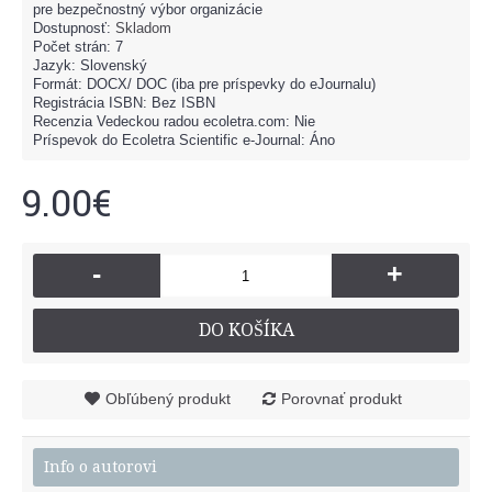
pre bezpečnostný výbor organizácie
Dostupnosť:
Skladom
Počet strán: 7
Jazyk: Slovenský
Formát: DOCX/ DOC (iba pre príspevky do eJournalu)
Registrácia ISBN: Bez ISBN
Recenzia Vedeckou radou ecoletra.com: Nie
Príspevok do Ecoletra Scientific e-Journal: Áno
9.00€
-
+
DO KOŠÍKA
Obľúbený produkt
Porovnať produkt
Info o autorovi