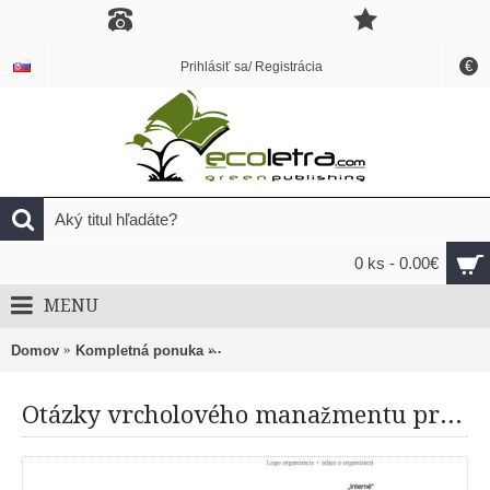
€
Prihlásiť sa/ Registrácia
0 ks - 0.00€
MENU
Domov
Kompletná ponuka
Otázky vrcholového manažmentu pre be
Otázky vrcholového manažmentu pre bezpečnostný výbor organizácie