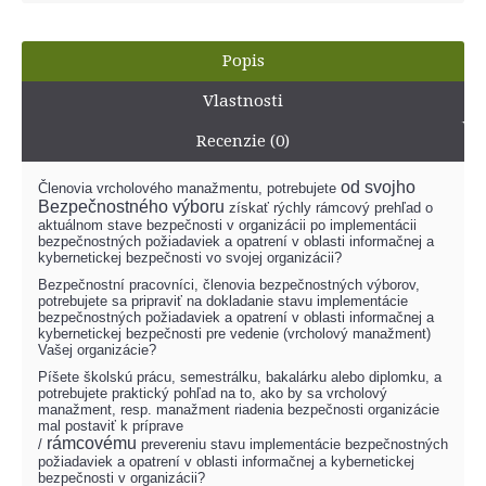
Popis
Vlastnosti
Recenzie (0)
od svojho
Členovia vrcholového manažmentu, potrebujete
Bezpečnostného výboru
získať rýchly rámcový prehľad o
aktuálnom stave bezpečnosti v organizácii po implementácii
bezpečnostných požiadaviek a opatrení v oblasti informačnej a
kybernetickej bezpečnosti vo svojej organizácii?
Bezpečnostní pracovníci, členovia bezpečnostných výborov,
potrebujete sa pripraviť na dokladanie stavu
implementácie
bezpečnostných požiadaviek a opatrení v oblasti informačnej a
kybernetickej bezpečnosti pre vedenie (vrcholový manažment)
Vašej organizácie?
Píšete školskú prácu, semestrálku, bakalárku alebo diplomku, a
potrebujete praktický pohľad na to, ako by sa vrcholový
manažment, resp. manažment riadenia bezpečnosti organizácie
mal postaviť k príprave
rámcovému
/
prevereniu
stavu
implementácie bezpečnostných
požiadaviek a opatrení v oblasti informačnej a kybernetickej
bezpečnosti v organizácii
?