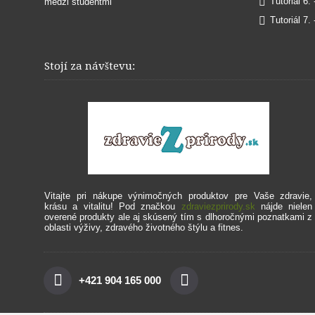
Tutoriál 6.
medzi študentmi
Tutoriál 7.
Stojí za návštevu:
Vitajte pri nákupe výnimočných produktov pre Vaše zdravie,
krásu a vitalitu!
Pod značkou
zdraviezprirody.sk
nájde nielen
overené produkty ale aj skúsený tím s dlhoročnými poznatkami z
oblasti výživy, zdravého životného štýlu a fitnes.
+421 904 165 000