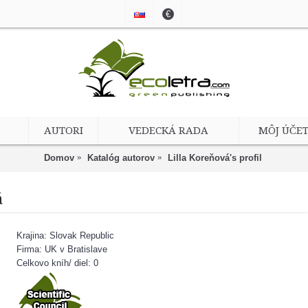
€
AUTORI
VEDECKÁ RADA
MÔJ ÚČE
Domov
Katalóg autorov
Lilla Koreňová's profil
á
Krajina: Slovak Republic
Firma: UK v Bratislave
Celkovo kníh/ diel: 0