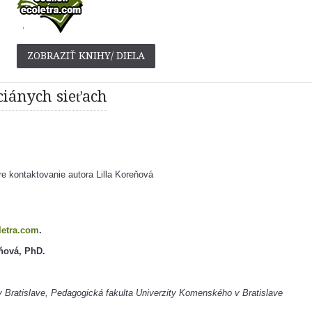
ZOBRAZIŤ KNIHY/ DIELA
ciánych sieťach
e kontaktovanie autora Lilla Koreňová
letra.com
.
eňová, PhD.
 Bratislave, Pedagogická fakulta Univerzity Komenského v Bratislave