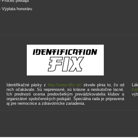
 - Proces predaja
 - Výplata honoráru
Identifikačné pásky z
http://www.idfix.sk/
skvele plnia to, čo od
Lák
nich očakávate. Sú neprenosné, sú krásne a neskutočne lacné.
kan
Ich prednosti ocenia predovšetkým prevádzkovatelia klubov a
výb
organizátori spoločenských podujatí. Špeciálna rada je pripravená
aj pre nemocnice a zdravotnícke zariadenia.