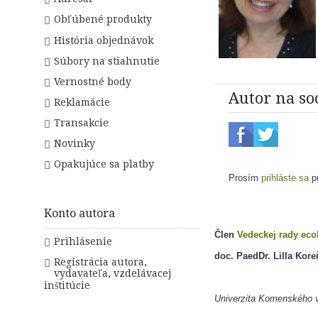
Obľúbené produkty
História objednávok
Súbory na stiahnutie
Vernostné body
Autor na so
Reklamácie
Transakcie
Novinky
Opakujúce sa platby
Prosím
prihláste sa
pr
Konto autora
Člen 
Vedeckej rady eco
Prihlásenie
doc. PaedDr. Lilla Kor
Registrácia autora,
vydavateľa, vzdelávacej
inštitúcie
Univerzita Komenského v