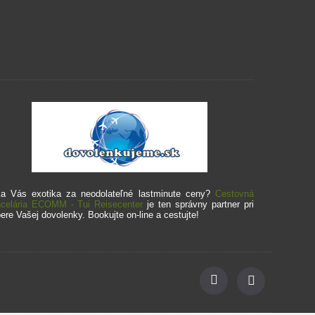
a Vás exotika za neodolateľné lastminute ceny?
Cestovná
celária ECOMM - Tui Reisecenter
je ten správny partner pri
ere Vašej dovolenky. Bookujte on-line a cestujte!