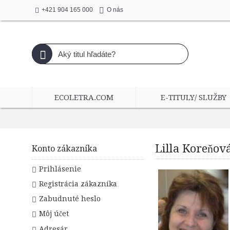
+421 904 165 000
O nás
ECOLETRA.COM
E-TITULY/ SLUŽBY
Lilla Koreňov
Konto zákazníka
Prihlásenie
Registrácia zákazníka
Zabudnuté heslo
Môj účet
Adresár