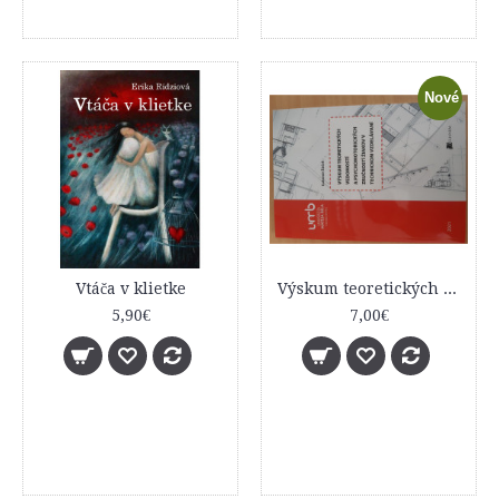
Nové
Vtáča v klietke
Výskum teoretických vedomostí a psychomotorických zručností žiakov v technickom vzdelávaní
5,90€
7,00€