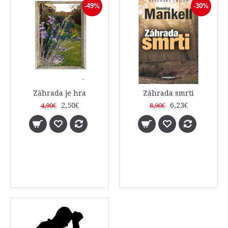
-49%
-30%
Záhrada je hra
Záhrada smrti
2,50€
6,23€
4,90€
8,90€