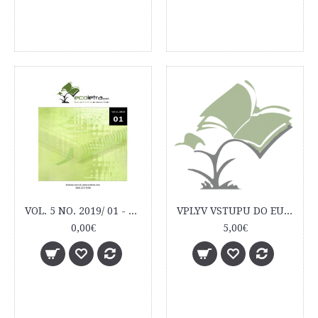
VOL. 5 NO. 2019/ 01 - ECOLETRA.COM SCIENTIFIC EJOURNAL
VPLYV VSTUPU DO EURÓPSKEJ ÚNIE NA EKONOMICKÉ PROSTREDIE V ČESKEJ REPUBLIKE
0,00€
5,00€