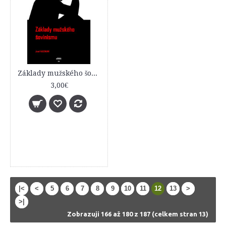
Základy mužského šovinismu
3,00€
|<
<
5
6
7
8
9
10
11
12
13
>
>|
Zobrazuji 166 až 180 z 187 (celkem stran 13)