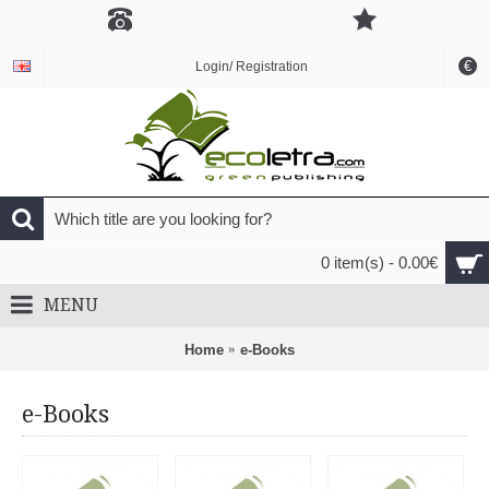
€
Login/ Registration
0 item(s) - 0.00€
MENU
Home
e-Books
e-Books