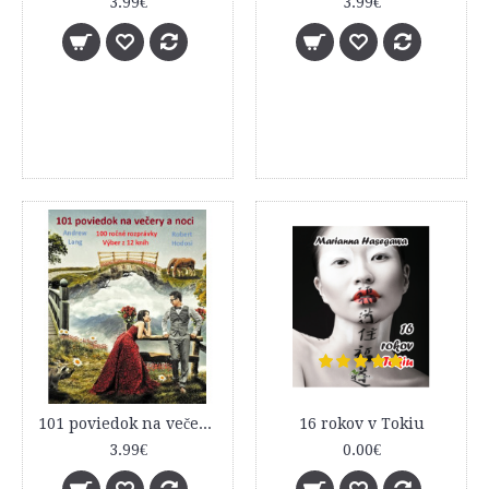
3.99€
3.99€
101 poviedok na večery a noci (100 ročné rozprávky - Výber z 12 kníh)
16 rokov v Tokiu
3.99€
0.00€