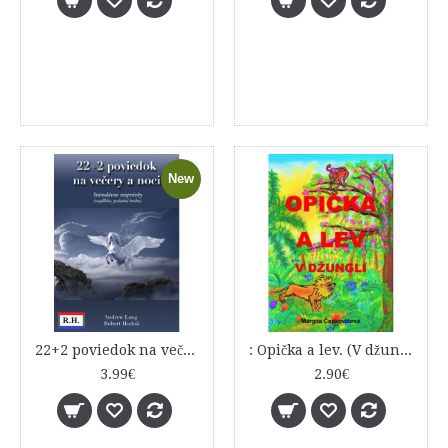
New
22+2 poviedok na večery a noci, Starodávne rozprávky, najdlhšie, posledná kniha
: Opička a lev. (V džungli.)
3.99€
2.90€