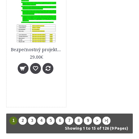
Bezpečnostný projekt informačného systému (základný vzor)
29.00€
1
2
3
4
5
6
7
8
9
>
>|
Showing 1 to 15 of 126 (9 Pages)