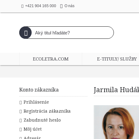
+421 904 165 000
O nás
ECOLETRA.COM
E-TITULY/ SLUŽBY
Jarmila Hudá
Konto zákazníka
Prihlásenie
Registrácia zákazníka
Zabudnuté heslo
Môj účet
Adresár