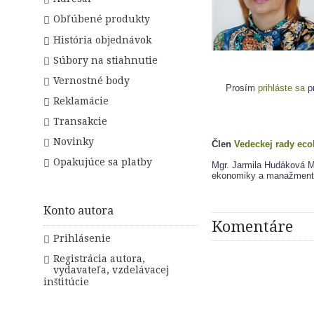
Obľúbené produkty
História objednávok
Súbory na stiahnutie
Vernostné body
Prosím
prihláste sa
pr
Reklamácie
Transakcie
Novinky
Člen 
Vedeckej rady eco
Opakujúce sa platby
Mgr. Jarmila Hudáková MB
ekonomiky a manažmentu 
Konto autora
Komentáre
Prihlásenie
Registrácia autora,
vydavateľa, vzdelávacej
inštitúcie