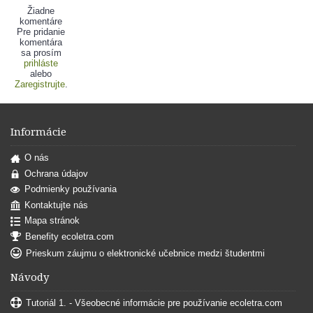
Žiadne
komentáre
Pre pridanie
komentára
sa prosím
prihláste
alebo
Zaregistrujte
.
Informácie
O nás
Ochrana údajov
Podmienky používania
Kontaktujte nás
Mapa stránok
Benefity ecoletra.com
Prieskum záujmu o elektronické učebnice medzi študentmi
Návody
Tutoriál 1. - Všeobecné informácie pre používanie ecoletra.com