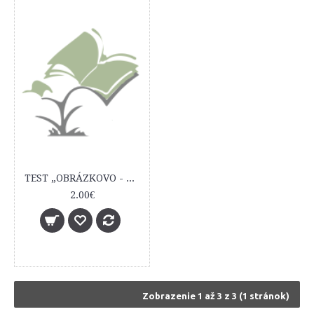
TEST „OBRÁZKOVO - SLOVNÍKOVÁ SKÚŠKA“ A JEHO VYUŽITIE PRI DIAGNOSTIKE DETÍ
2.00€
Zobrazenie 1 až 3 z 3 (1 stránok)