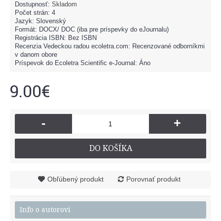
Dostupnosť:
Skladom
Počet strán: 4
Jazyk: Slovenský
Formát: DOCX/ DOC (iba pre príspevky do eJournalu)
Registrácia ISBN: Bez ISBN
Recenzia Vedeckou radou ecoletra.com: Recenzované odborníkmi
v danom obore
Príspevok do Ecoletra Scientific e-Journal: Áno
9.00€
-
+
DO KOŠÍKA
Obľúbený produkt
Porovnať produkt
Info o autorovi