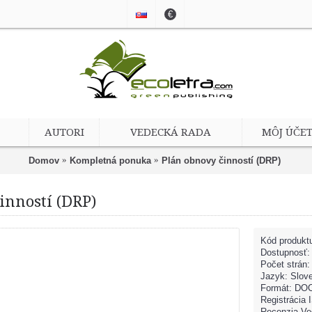
€
AUTORI
VEDECKÁ RADA
MÔJ ÚČE
Domov
Kompletná ponuka
Plán obnovy činností (DRP)
inností (DRP)
Kód produkt
Dostupnosť
Počet strán:
Jazyk: Slov
Formát: DOC
Registrácia
Recenzia Ve