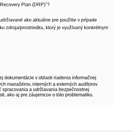
er Recovery Plan (DRP)"?
udržiavané ako aktuálne pre použitie v prípade
ku
zdroja/prostriedku, ktorý je využívaný konkrétnym
j dokumentácie v oblasti riadenia informačnej
ých manažérov, interných a externých audítorov
ť spracovania a udržiavania bezpečnostnej
i, ako aj pre záujemcov o túto problematiku.