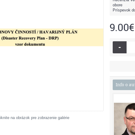
obore
Príspevok do
9.00€
-
Info o au
iknite na obrázok pre zobrazenie galérie