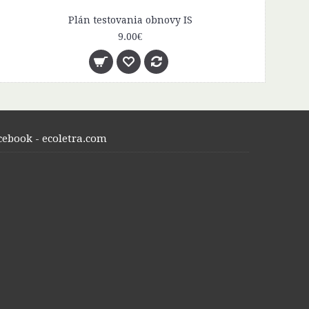
Plán testovania obnovy IS
9.00€
cebook - ecoletra.com