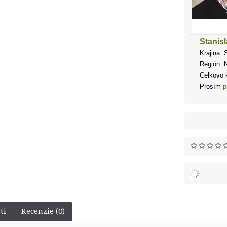
Stanis
Krajina: 
Región: N
Celkovo k
Prosím
p
ti
Recenzie (0)