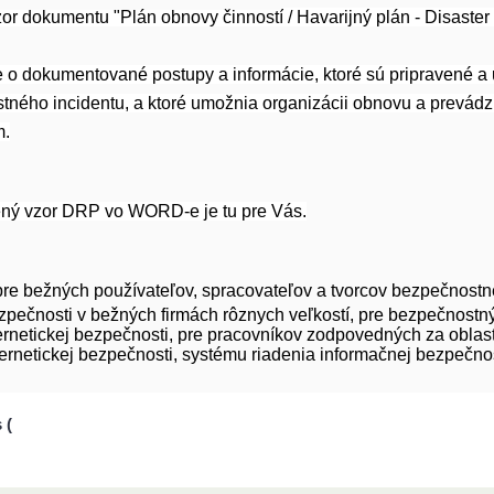
or dokumentu "Plán obnovy činností
/ Havarijný plán - Disast
o dokumentované postupy a informácie, ktoré sú pripravené a 
tného incidentu, a ktoré umožnia organizácii obnovu a prevádz
m
.
ený vzor DRP vo WORD-e je tu pre Vás.
pre bežných používateľov, spracovateľov a tvorcov bezpečnostne
ezpečnosti v bežných firmách rôznych veľkostí, pre bezpečnostn
ernetickej bezpečnosti, pre pracovníkov zodpovedných za oblas
rnetickej bezpečnosti, systému riadenia informačnej bezpečnost
 (