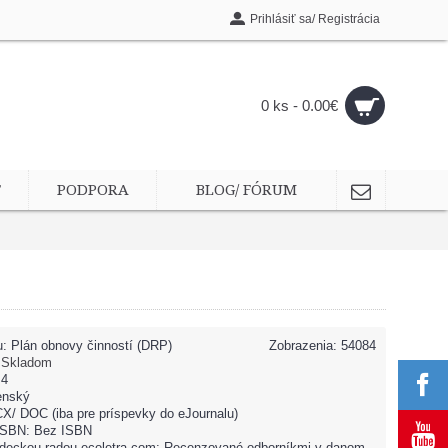
Prihlásiť sa/ Registrácia
0 ks - 0.00€
T
PODPORA
BLOG/ FÓRUM
u:
Plán obnovy činností (DRP)
Zobrazenia: 54084
:
Skladom
 4
enský
X/ DOC (iba pre príspevky do eJournalu)
 ISBN: Bez ISBN
deckou radou ecoletra.com: Recenzované odborníkmi v danom