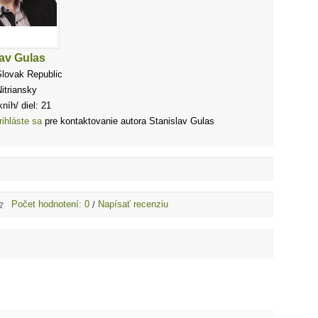
lav Gulas
Slovak Republic
itriansky
níh/ diel: 21
rihláste sa
pre kontaktovanie autora Stanislav Gulas
Počet hodnotení: 0
Napísať recenziu
/