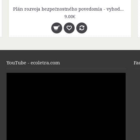
Plán rozvoja bezpečnostného povedomia - vyhodnotenie účinnosti
9.00€
YouTube - ecoletra.com
Fa