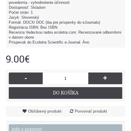
povedomia - vyhodnotenie účinnosti
Dostupnosť:
Skladom
Počet strán: 1
Jazyk: Slovenský
Formát: DOCX/ DOC (iba pre príspevky do eJournalu)
Registrácia ISBN: Bez ISBN
Recenzia Vedeckou radou ecoletra.com: Recenzované odborníkmi
v danom obore
Príspevok do Ecoletra Scientific e-Journal: Áno
9.00€
-
+
DO KOŠÍKA
Obľúbený produkt
Porovnať produkt
Info o autorovi