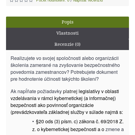
Počet hodnotení: 0
Napísať recenziu
/
Popis
Vlastnosti
Recenzie (0)
Realizujete vo svojej spoločnosti alebo organizácii
školenia zamerané na zvyšovanie bezpečnostného
povedomia zamestnancov? Potrebujete dokument
pre hodnotenie účinosti takýchto školení?
Ak napĺňate požiadavky
platnej
legislatívy v oblasti
vzdelávania v rámci kybernetickej (a informačnej)
bezpečnosti ako povinnosť organizácie
(prevádzkovateľa základnej služby v súlade najmä s:
•
§20 ods (3) písm. c) zákona č. 69/2018 Z.
z. o kybernetickej bezpečnosti a o
zmene a