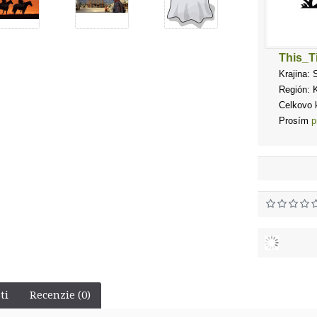
This_T
Krajina: 
Región: 
Celkovo k
Prosím
p
ti
Recenzie (0)