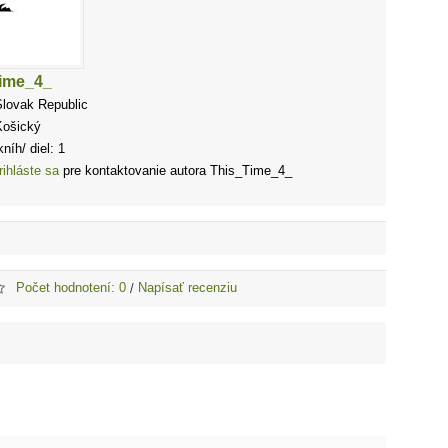
ime_4_
Slovak Republic
Košický
níh/ diel: 1
rihláste sa
pre kontaktovanie autora This_Time_4_
Počet hodnotení: 0
Napísať recenziu
/