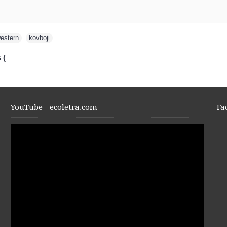
estern
,
kovboji
 (
YouTube - ecoletra.com
Fa