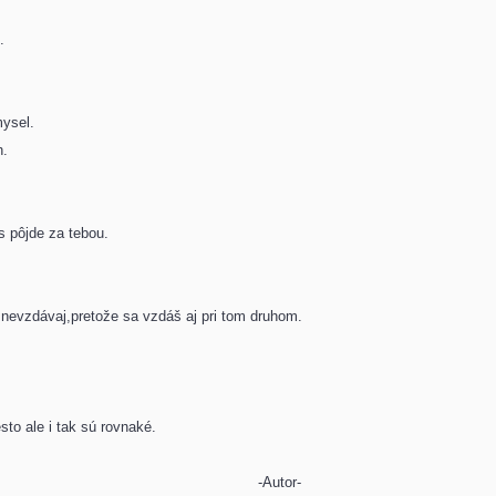
.
ysel.
h.
pôjde za tebou.
evzdávaj,pretože sa vzdáš aj pri tom druhom.
to ale i tak sú rovnaké.
utor-