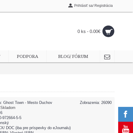
Prihlásiť sa/ Registrácia
0 ks - 0.00€
T
PODPORA
BLOG/ FÓRUM
u:
Ghost Town - Mesto Duchov
Zobrazenia: 26090
:
Skladom
 6
0-972664-5-5
enský
X/ DOC (iba pre príspevky do eJournalu)
 ISBN: Vlastné ISBN