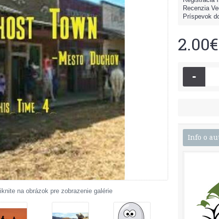
Recenzia Ve
Príspevok do
2.00€
-
Info o au
iknite na obrázok pre zobrazenie galérie