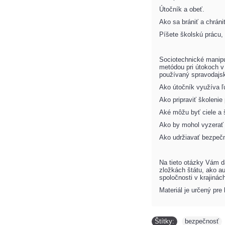
Útočník a obeť.
Ako sa brániť a chrán
Píšete školskú prácu, 
Sociotechnické manipu
metódou pri útokoch v
používaný spravodajsk
Ako útočník využíva 
Ako pripraviť školenie 
Aké môžu byť ciele a 
Ako by mohol vyzerať
Ako udržiavať bezpeč
Na tieto otázky Vám 
zložkách štátu, ako a
spoločnosti
v krajinác
Materiál je určený pr
Štítky:
bezpečnosť