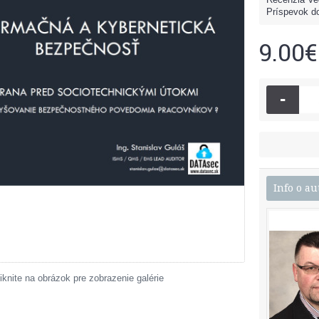
Príspevok do
9.00€
-
Info o au
iknite na obrázok pre zobrazenie galérie