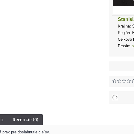
Stanis
Krajina: 
Región: N
Celkovo k
Prosím
p
ti
Recenzie (0)
á prax pre dosiahnutie cieľov.