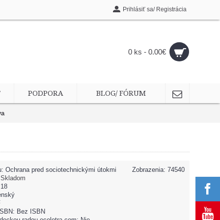
Prihlásiť sa/ Registrácia
0 ks - 0.00€
T
PODPORA
BLOG/ FÓRUM
va
u:
Ochrana pred sociotechnickými útokmi
Zobrazenia: 74540
:
Skladom
 18
enský
F
 ISBN: Bez ISBN
deckou radou ecoletra.com: Nie