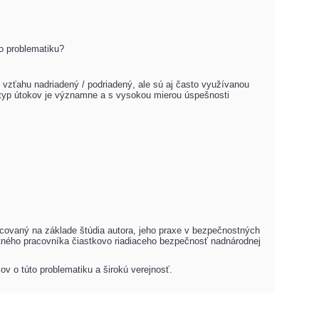
to problematiku?
 vzťahu nadriadený / podriadený, ale sú aj často využívanou
 typ útokov je významne a s vysokou mierou úspešnosti
covaný na základe štúdia autora, jeho praxe v bezpečnostných
stného pracovníka čiastkovo riadiaceho bezpečnosť
nadnárodnej
v o túto problematiku a širokú verejnosť.