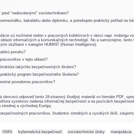
iť pred "nedovolenými" sociotechnikami?
semestrálku, bakalárku alebo diplomku, a potrebujete praktický pohľad na tú
lácie sú rozšírené nielen v pracovných kolektívoch v rámci napr. mobingu vo
 oblasti informačných a komunikačných technológií. No a samozrejme, tento
ými službami v kategórii HUMINT (Human Intelligence).
ľudskú povahu?
pracovníkov v tejto oblasti?
štruktúra takýchto bezpečnostných školení?
 praktický program bezpečnostného školenia?
nostné povedomie pracovníkov?
dá rámcovú odpoveď tento
18-stranový študijný materiál vo formáte PDF
,
spra
udítora systémov riadenia informačnej bezpečnosti a na pozíciách bezpečno
h strednej a východnej Európy.
e bezpečnostných pracovníkov, študentov stredných a vysokých škôl, záujemco
,
ISMS
,
kybernetická bezpečnosť
,
sociotechnické útoky
,
manipulácia