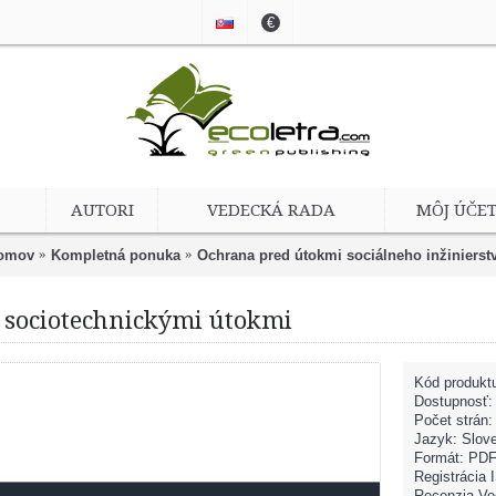
€
AUTORI
VEDECKÁ RADA
MÔJ ÚČE
omov
Kompletná ponuka
Ochrana pred útokmi sociálneho inžinierst
 sociotechnickými útokmi
Kód produkt
Dostupnosť
Počet strán:
Jazyk: Slov
Formát: PD
Registrácia
Recenzia Ve