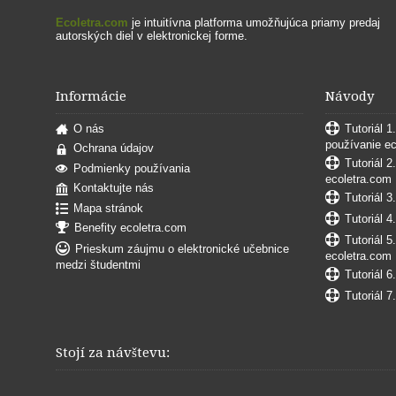
Ecoletra.com
je intuitívna platforma umožňujúca priamy predaj
autorských diel v elektronickej forme.
Informácie
Návody
O nás
Tutoriál 1
používanie e
Ochrana údajov
Tutoriál 2
Podmienky používania
ecoletra.com
Kontaktujte nás
Tutoriál 3
Mapa stránok
Tutoriál 4
Benefity ecoletra.com
Tutoriál 5
Prieskum záujmu o elektronické učebnice
ecoletra.com
medzi študentmi
Tutoriál 6
Tutoriál 7
Stojí za návštevu: