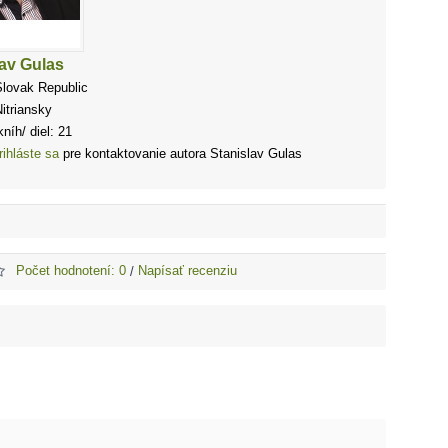
lav Gulas
Slovak Republic
itriansky
níh/ diel: 21
rihláste sa
pre kontaktovanie autora Stanislav Gulas
Počet hodnotení: 0
Napísať recenziu
/