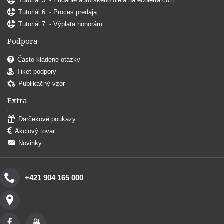
Tutoriál 5. - Pridanie autorského diela na ecoletra.com
Tutoriál 6. - Proces predaja
Tutoriál 7. - Výplata honoráru
Podpora
Často kladené otázky
Tiket podpory
Publikačný vzor
Extra
Darčekové poukazy
Akciový tovar
Novinky
+421 904 165 000