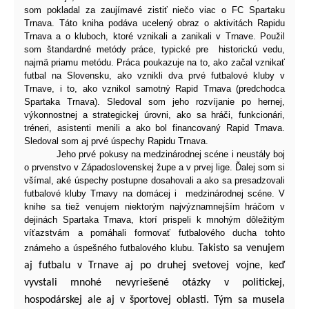
som pokladal za zaujímavé zistiť niečo viac o FC Spartaku
Trnava. Táto kniha podáva ucelený obraz o aktivitách Rapidu
Trnava a o kluboch, ktoré vznikali a zanikali v Trnave. Použil
som štandardné metódy práce, typické pre historickú vedu,
najmä priamu metódu. Práca poukazuje na to, ako začal vznikať
futbal na Slovensku, ako vznikli dva prvé futbalové kluby v
Trnave, i to, ako vznikol samotný Rapid Trnava (predchodca
Spartaka Trnava). Sledoval som jeho rozvíjanie po hernej,
výkonnostnej a strategickej úrovni, ako sa hráči, funkcionári,
tréneri, asistenti menili a ako bol financovaný Rapid Trnava.
Sledoval som aj prvé úspechy Rapidu Trnava.
Jeho prvé pokusy na medzinárodnej scéne i neustály boj
o prvenstvo v Západoslovenskej župe a v prvej lige. Ďalej som si
všímal, aké
úspechy
postupne dosahovali a ako sa presadzovali
futbalové kluby Trnavy na domácej i
medzinárodnej scéne. V
knihe sa tiež venujem niektorým najvýznamnejším hráčom v
dejinách Spartaka Trnava, ktorí prispeli k
mnohým
dôležitým
víťazstvám a pomáhali formovať futbalového ducha tohto
známeho a úspešného futbalového klubu.
Takisto sa venujem
aj futbalu v Trnave aj po druhej svetovej vojne, keď
vyvstali mnohé nevyriešené otázky v politickej,
hospodárskej ale aj v športovej oblasti. Tým sa musela