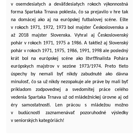
v osemdesiatych a deväťdesiatych rokoch výkonnostná
forma Spartaka Trnava poklesla, čo sa prejavilo v hre tak
na domácej ako aj na európskej futbalovej scéne. Ešte
v rokoch 1971, 1972, 1973 bol majster Československa a
až 2018 majster Slovenska. Vyhral aj Československý
pohár v rokoch 1971, 1975 a 1986. A taktiež aj Slovenský
pohár v rokoch 1971, 1975, 1986, 1991, 1998 ale posledný
krát bol na európskej scéne ako štvrťfinalista Pohára
európskych majstrov v sezóne 1973/1974. Preto tieto
úspechy by nemali byť nikdy zabudnuté ako dávna
minulosť, čo sa už nikdy nezopakuje ale práve by mali byť
príkladom zodpovednej a svedomitej práce celého
vedenia Spartaka Trnava už od mládežníckej úrovne aj od
éry samostatnosti. Len prácou s mládežou možno
v budúcnosti zaznamenávať pozoruhodné výsledky
v seniorských kategóriách!