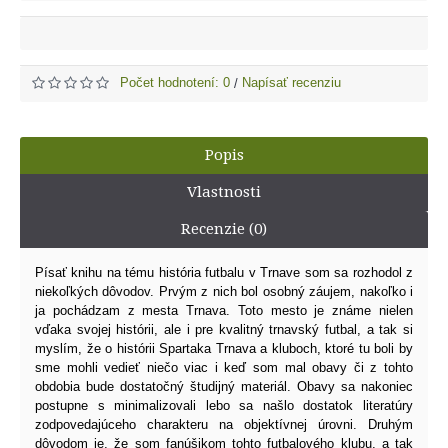
Počet hodnotení: 0
Napísať recenziu
/
Popis
Vlastnosti
Recenzie (0)
Písať knihu na tému história futbalu v Trnave som sa rozhodol z
niekoľkých dôvodov. Prvým z nich bol osobný záujem, nakoľko i
ja pochádzam z mesta Trnava. Toto mesto je známe nielen
vďaka svojej histórii, ale i pre kvalitný trnavský futbal, a tak si
myslím, že o histórii Spartaka Trnava a kluboch, ktoré tu boli by
sme mohli vedieť niečo viac i keď som mal obavy či z tohto
obdobia bude dostatočný študijný materiál. Obavy sa nakoniec
postupne s minimalizovali lebo sa našlo dostatok literatúry
zodpovedajúceho charakteru na objektívnej úrovni. Druhým
dôvodom je, že som fanúšikom tohto futbalového klubu, a tak