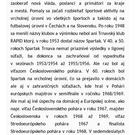
zaoberať nová vláda, poslanci a primátori za kraje
a mestá. Pomaly sa začali rozbiehať športové aktivity na
vrcholnej úrovni vo všetkých športoch a takisto aj na
futbalovej úrovni v Čechách a na Slovensku. Po roku 1948
sa menili názvy klubov a výnimkou nebol ani Trnavský klub
RAPID ktorý, v roku 1953 dostal názov Spartak. V 40. a 50.
rokoch Spartak Trnava nemal priaznivé výsledky v ligovej
súťaži, ba dokonca sa zachraňoval od vypadnutia
v sezónach 1953/1954 až 1955/1956. Ale raz bol aj
víťazom Československého pohára. V 60. rokoch bol
Spartak na vrcholnej úrovni, čo sa prejavilo v domácich
ale aj v zahraničných súťažiach, kde hral v Pohári
európskych majstrov v semifinále v ročníku 1968/1969.
Ale mal aj iné úspechy na domácej a Európskej scéne, ako
napr. víťaz Československého pohára v roku 1967, majster
Československa v rokoch 1968 až 1969, víťaz
Stredoeurópskeho pohára 1967 a finalista
Stredoeurópskeho pohára v roku 1968. V sedemdesiatych