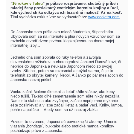
"
16 rokov v Tokiu
" je pútave rozprávanie, skutočný príbeh
mladej ženy presiaknutý exotickým korením krajiny a ľudí,
kde východ slnka odkrýva ich bizardnú inakosť. Až na kosť.
Titul vychádza exkluzívne vo vydavateľstve
www.ecoletra.com
Do Japonska som prišla ako mladá študentka, štipendistka.
Ubytovala som sa na internáte a plná nových vzruchov som sa
rozbehla otvoriť dvere prvému klopkajúcemu na dvere mojej
internátnej izby...
Jedného dňa som zobrala do ruky telefón a zavolala
slovenskému režisérovi a choreografovi Jankovi Ďurovčíkovi, či
nepríde do Japonska a neukáže Japoncom niečo zo svojej
tvorby. Stíchol, potom sa rozosmial a spýtal sa ma, či je to
telefonát zo skrytej kamery. Nebol. A Janko po pár mesiacoch do
Japonska naozaj prišiel...
Vonku začali šialene škriekať a lietať kŕdle vtákov, ako keby
niečo tušili. Takéto dlhé zemetrasenie som ešte nikdy nezažila.
Namiesto slabnutia ako zvyčajne, začalo nepríjemné mykanie
ešte zosilnievať a v izbe začali lietať a padať veci. Knihy, lampa,
pohár na poličke... Vtedy som sa už naozaj zľakla...
Poviem to otvorene, Japonci sú perverznejší ako my. Umenie
viazania „bondage“, bukkake alebo erotické manga komiksy
pochádzajú práve z Japonska...