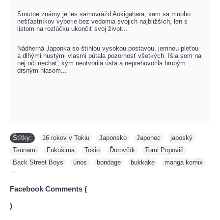
Smutne známy je les samovrážd Aokigahara, kam sa mnoho
nešťastníkov vyberie bez vedomia svojich najbližších, len s
listom na rozlúčku ukončiť svoj život...
Nádherná Japonka so štíhlou vysokou postavou, jemnou pleťou
a dlhými hustými vlasmi pútala pozornosť všetkých. Išla som na
nej oči nechať, kým neotvorila ústa a neprehovorila hrubým
drsným hlasom...
Štítky:
16 rokov v Tokiu
,
Japonsko
,
Japonec
,
japoský
,
Tsunami
,
Fukušima
,
Tokio
,
Ďurovčík
,
Tomi Popovič
,
Back Street Boys
,
únos
,
bondage
,
bukkake
,
manga komix
,
Facebook Comments (
)