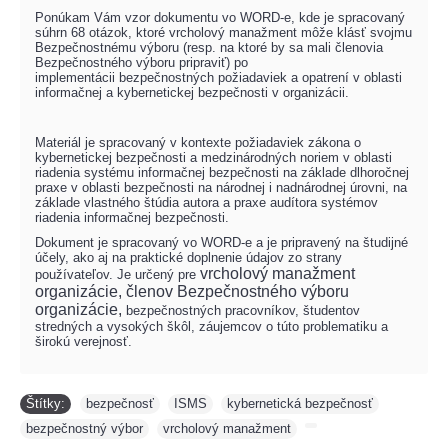
Ponúkam Vám vzor dokumentu vo WORD-e, kde je spracovaný
súhrn 68 otázok, ktoré vrcholový manažment môže klásť svojmu
Bezpečnostnému výboru (resp. na ktoré by sa mali členovia
Bezpečnostného výboru pripraviť) po
implementácii
bezpečnostných požiadaviek a opatrení v oblasti
informačnej a kybernetickej bezpečnosti v organizácii.
Materiál je spracovaný v kontexte požiadaviek zákona o
kybernetickej bezpečnosti a medzinárodných noriem v oblasti
riadenia systému informačnej bezpečnosti na
základe dlhoročnej
praxe v oblasti bezpečnosti na národnej i nadnárodnej úrovni, na
základe
vlastného štúdia autora a praxe audítora systémov
riadenia informačnej bezpečnosti
.
Dokument je spracovaný vo WORD-e a je pripravený na študijné
účely, ako aj na praktické doplnenie údajov zo strany
vrcholový manažment
používateľov.
Je určený pre
organizácie,
členov Bezpečnostného výboru
organizácie,
bezpečnostných pracovníkov, študentov
stredných a vysokých škôl, záujemcov o túto problematiku a
širokú verejnosť.
Štítky:
bezpečnosť
,
ISMS
,
kybernetická bezpečnosť
,
bezpečnostný výbor
,
vrcholový manažment
,