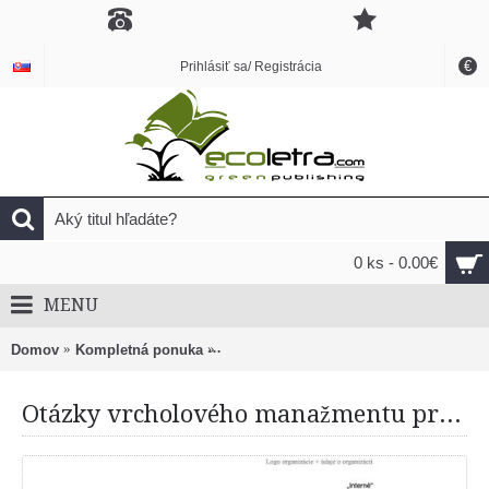
€
Prihlásiť sa/ Registrácia
0 ks - 0.00€
MENU
Domov
Kompletná ponuka
Otázky vrcholového manažmentu pre be
Otázky vrcholového manažmentu pre bezpečnostný výbor organizácie