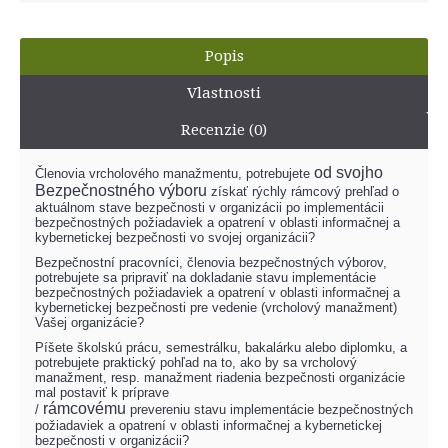
Popis
Vlastnosti
Recenzie (0)
od svojho
Členovia vrcholového manažmentu, potrebujete
Bezpečnostného výboru
získať rýchly rámcový prehľad o
aktuálnom stave bezpečnosti v organizácii po implementácii
bezpečnostných požiadaviek a opatrení v oblasti informačnej a
kybernetickej bezpečnosti vo svojej organizácii?
Bezpečnostní pracovníci, členovia bezpečnostných výborov,
potrebujete sa pripraviť na dokladanie stavu
implementácie
bezpečnostných požiadaviek a opatrení v oblasti informačnej a
kybernetickej bezpečnosti pre vedenie (vrcholový manažment)
Vašej organizácie?
Píšete školskú prácu, semestrálku, bakalárku alebo diplomku, a
potrebujete praktický pohľad na to, ako by sa vrcholový
manažment, resp. manažment riadenia bezpečnosti organizácie
mal postaviť k príprave
rámcovému
/
prevereniu
stavu
implementácie bezpečnostných
požiadaviek a opatrení v oblasti informačnej a kybernetickej
bezpečnosti v organizácii
?