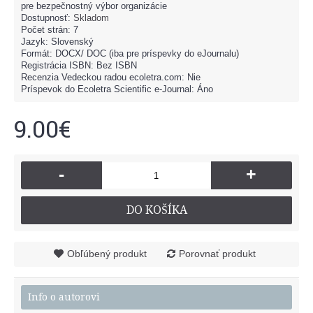
pre bezpečnostný výbor organizácie
Dostupnosť:
Skladom
Počet strán: 7
Jazyk: Slovenský
Formát: DOCX/ DOC (iba pre príspevky do eJournalu)
Registrácia ISBN: Bez ISBN
Recenzia Vedeckou radou ecoletra.com: Nie
Príspevok do Ecoletra Scientific e-Journal: Áno
9.00€
-
+
DO KOŠÍKA
Obľúbený produkt
Porovnať produkt
Info o autorovi