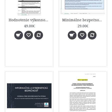
Hodnotenie výkonnosti ISMS - návrhy KPI
Minimálne bezpečnostné opatrenia KATEGÓRIE I. podľa vyhlášky č. 179/2020 Z. z.
49.00€
29.00€