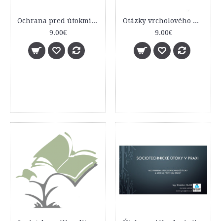
Ochrana pred útokmi sociálneho inžinierstva
Otázky vrcholového manažmentu pre bezpečnostný výbor organizácie
9.00€
9.00€