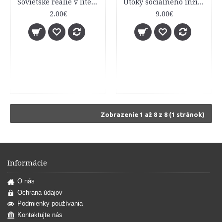
Sovietske reálie v literárnej reflexii a translácii
Útoky sociálneho inžinierstva v praxi
2.00€
9.00€
Zobrazenie 1 až 8 z 8 (1 stránok)
Informácie
O nás
Ochrana údajov
Podmienky používania
Kontaktujte nás