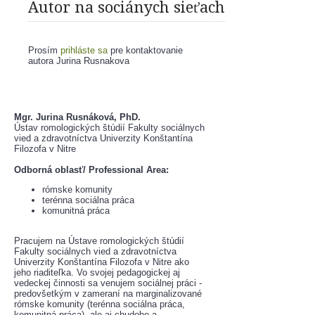
Autor na sociánych sieťach
Prosím
prihláste sa
pre kontaktovanie
autora Jurina Rusnakova
Mgr. Jurina Rusnáková, PhD.
Ústav romologických štúdií Fakulty sociálnych 
vied a zdravotníctva Univerzity Konštantína 
Filozofa v Nitre
Odborná oblasť/ Professional Area: 
rómske komunity
terénna sociálna práca
komunitná práca
Pracujem na Ústave romologických štúdií 
Fakulty sociálnych vied a zdravotníctva 
Univerzity Konštantína Filozofa v Nitre ako 
jeho riaditeľka. Vo svojej pedagogickej aj 
vedeckej činnosti sa venujem sociálnej práci - 
predovšetkým v zameraní na marginalizované 
rómske komunity (terénna sociálna práca, 
komunitná práca), ale aj chudobe a 