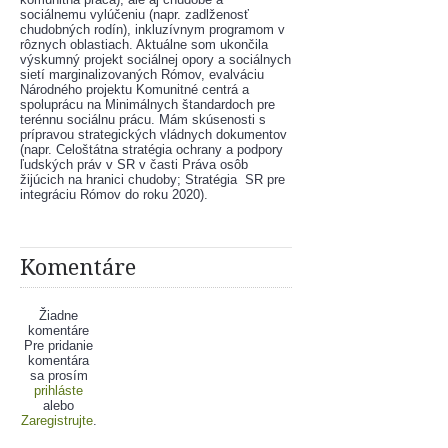
sociálnemu vylúčeniu (napr. zadlženosť 
chudobných rodín), inkluzívnym programom v 
rôznych oblastiach. Aktuálne som ukončila 
výskumný projekt sociálnej opory a sociálnych 
sietí marginalizovaných Rómov, evalváciu 
Národného projektu Komunitné centrá a 
spoluprácu na Minimálnych štandardoch pre 
terénnu sociálnu prácu. Mám skúsenosti s 
prípravou strategických vládnych dokumentov 
(napr. Celoštátna stratégia ochrany a podpory 
ľudských práv v SR v časti Práva osôb 
žijúcich na hranici chudoby; Stratégia  SR pre 
integráciu Rómov do roku 2020).
Komentáre
Žiadne
komentáre
Pre pridanie
komentára
sa prosím
prihláste
alebo
Zaregistrujte
.