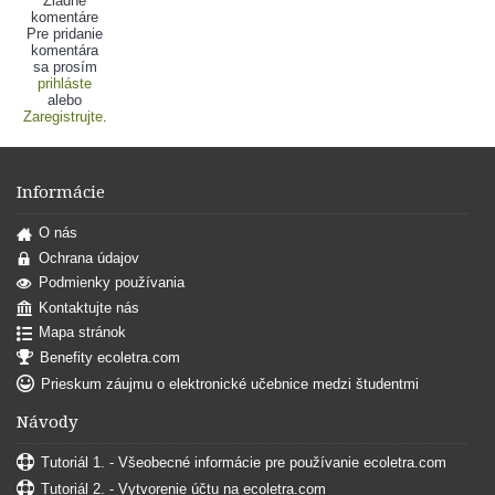
Žiadne
komentáre
Pre pridanie
komentára
sa prosím
prihláste
alebo
Zaregistrujte
.
Informácie
O nás
Ochrana údajov
Podmienky používania
Kontaktujte nás
Mapa stránok
Benefity ecoletra.com
Prieskum záujmu o elektronické učebnice medzi študentmi
Návody
Tutoriál 1. - Všeobecné informácie pre používanie ecoletra.com
Tutoriál 2. - Vytvorenie účtu na ecoletra.com