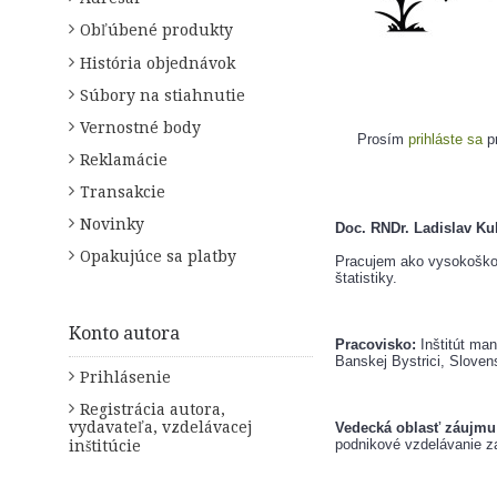
Obľúbené produkty
História objednávok
Súbory na stiahnutie
Vernostné body
Prosím
prihláste sa
pr
Reklamácie
Transakcie
Novinky
Doc. RNDr. Ladislav Kul
Opakujúce sa platby
Pracujem ako vysokoškol
štatistiky.
Konto autora
Pracovisko:
 Inštitút ma
Banskej Bystrici, Sloven
Prihlásenie
Registrácia autora,
vydavateľa, vzdelávacej
​Vedecká oblasť záujmu
podnikové vzdelávanie za
inštitúcie