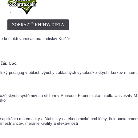
ZOBRAZIŤ KNIHY/ DIELA
e kontaktovanie autora Ladislav Kulčár
čár, CSc.
ský pedagóg v oblasti výučby základných vysokoškolských  kurzov matemat
nažérskych systémov so sídlom v Poprade, Ekonomická fakulta Univerzity M. 
sko
: 
aplikácia matematiky a štatistiky na ekonomické problémy, fluktuácia pracovn
mestnancov, meranie kvality a efektívnosti