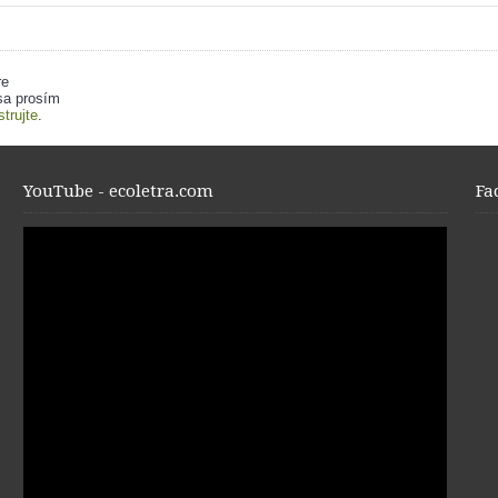
re
sa prosím
strujte
.
YouTube - ecoletra.com
Fa