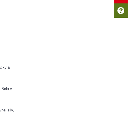
iky a 
Bela v 
ej sily, 