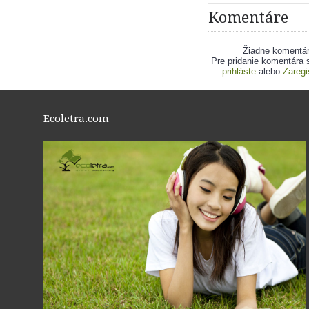
Komentáre
Žiadne komentá
Pre pridanie komentára 
prihláste
alebo
Zaregi
Ecoletra.com