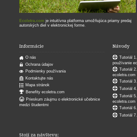
Ecoletra.com
je intuitívna platforma umožňujúca priamy predaj
autorských diel v elektronickej forme.
Informácie
Návody
O nás
Tutoriál 1
používanie e
Ochrana údajov
Tutoriál 2
Podmienky používania
ecoletra.com
Kontaktujte nás
Tutoriál 3
Mapa stránok
Tutoriál 4
Benefity ecoletra.com
Tutoriál 5
Prieskum záujmu o elektronické učebnice
ecoletra.com
medzi študentmi
Tutoriál 6
Tutoriál 7
Stojí za návštevu: