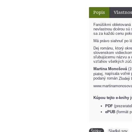
Popis
Vlastnos
Fanúšikmi obletovaná 
nevlastnou dcérou sú s
sa za každú cenu pokú
Má právo siahnuť po l
Dej románu, ktorý okr
slovenskom vidieckom 
sľubujúcemu názvu a ú
vzťahov všetkých zúč
Martina Monošová
(1
, napísala voľné
piatej
podaný román
Zlodeji
www.martinamonosova
Kúpou tejto e-knihy 
PDF
(prezerate
ePUB
(formát p
Štítky:
Sladké sny
,