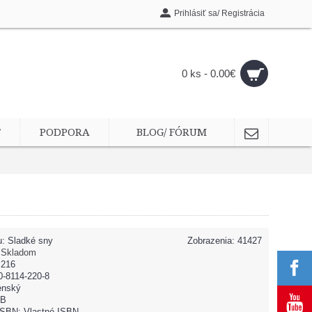
Prihlásiť sa/ Registrácia
0 ks - 0.00€
T
PODPORA
BLOG/ FÓRUM
u:
Sladké sny
Zobrazenia: 41427
:
Skladom
 216
0-8114-220-8
enský
UB
 ISBN: Vlastné ISBN