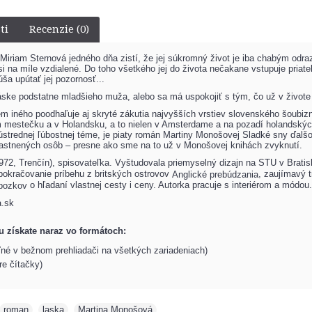
ti
Recenzie (0)
Miriam Sternová jedného dňa zistí, že jej súkromný život je iba chabým od
i na míle vzdialené. Do toho všetkého jej do života nečakane vstupuje priate
ša upútať jej pozornosť...
áske podstatne mladšieho muža, alebo sa má uspokojiť s tým, čo už v živote
em iného poodhaľuje aj skryté zákutia najvyšších vrstiev slovenského šoubi
mestečku a v Holandsku, a to nielen v Amsterdame a na pozadí holandských t
strednej ľúbostnej téme, je piaty román Martiny Monošovej Sladké sny ďal
astnených osôb – presne ako sme na to už v Monošovej knihách zvyknutí.
972, Trenčín), spisovateľka. Vyštudovala priemyselný dizajn na STU v Bratis
 pokračovanie príbehu z britských ostrovov
, zaujímavý 
Anglické prebúdzania
o hľadaní vlastnej cesty i ceny. Autorka pracuje s interiérom a módou. 
 bozkov
.sk
ju získate naraz vo formátoch:
ľné v bežnom prehliadači na všetkých zariadeniach)
re čítačky)
roman
,
laska
,
Martina Monošová