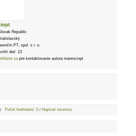
inpt
Slovak Republic
ratislavský
renčin PT, spol. s r. o.
níh/ diel: 13
rihláste sa
pre kontaktovanie autora marencinpt
Počet hodnotení: 0
Napísať recenziu
/