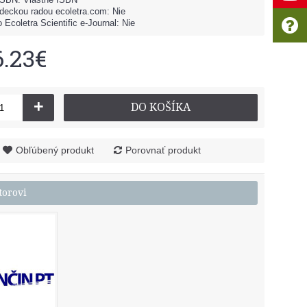
deckou radou ecoletra.com: Nie
 Ecoletra Scientific e-Journal: Nie
6.23€
+
DO KOŠÍKA
Obľúbený produkt
Porovnať produkt
torovi