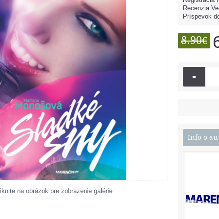
Recenzia Ve
Príspevok do
8.90€
-
Info o au
iknite na obrázok pre zobrazenie galérie