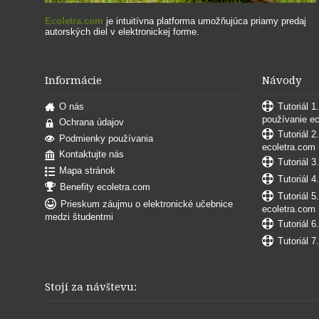
Ecoletra.com
je intuitívna platforma umožňujúca priamy predaj
autorských diel v elektronickej forme.
Informácie
Návody
O nás
Tutoriál 1
používanie e
Ochrana údajov
Tutoriál 2
Podmienky používania
ecoletra.com
Kontaktujte nás
Tutoriál 3
Mapa stránok
Tutoriál 4
Benefity ecoletra.com
Tutoriál 5
Prieskum záujmu o elektronické učebnice
ecoletra.com
medzi študentmi
Tutoriál 6
Tutoriál 7
Stojí za návštevu: