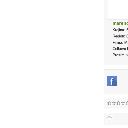
marenc
Krajina: 
Región: B
Firma: Ma
Celkovo k
Prosím
p