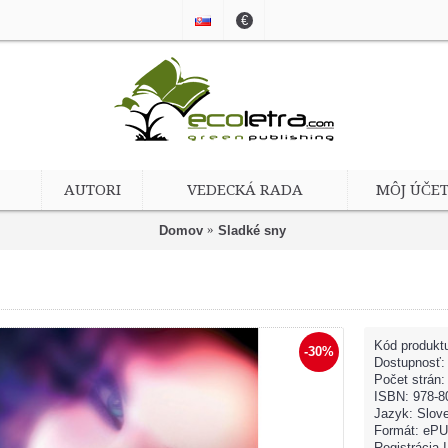
€
AUTORI
VEDECKÁ RADA
MÔJ ÚČE
Domov
Sladké sny
Kód produkt
-30%
Dostupnosť
Počet strán:
ISBN: 978-8
Jazyk: Slov
Formát: eP
Registrácia