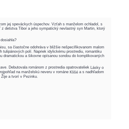
razom jej speváckych úspechov. Vzťah s manželom ochladol, s
ľ z detstva Tibor a jeho sympatický nevlastný syn Martin, ktorý
 dosiahla?
znisu, sa čiastočne odohráva v bližšie nešpecifikovanom malom
ulipánových polí. Napriek idylickému prostrediu, romantiku
šou dramatickou a šikovne opísanou sondou do komplikovaných
lave. Debutovala románom z prostredia opatrovateliek
Lásky o
trojpohľad na manželskú neveru v románe
a s nadhľadom
Klišé
Žije a tvorí v Pezinku.