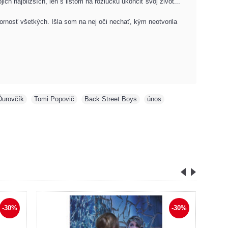
najbližších, len s listom na rozlúčku ukončiť svoj život...
rnosť všetkých. Išla som na nej oči nechať, kým neotvorila
Ďurovčík
,
Tomi Popovič
,
Back Street Boys
,
únos
,
-30%
-30%