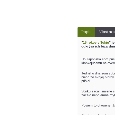
Popis
Vlastnos
"
16 rokov v Tokiu
" j
odkrýva ich bizardnú
Do Japonska som prišl
klopkajúcemu na dvere 
Jedného dňa som zobra
niečo zo svojej tvorby
prišiel...
Vonku začali šialene š
začalo nepríjemné myka
Poviem to otvorene, J