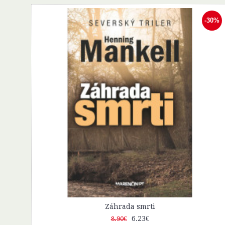
-30%
Cesta okolo sveta za kávou
4.83€
6.90€