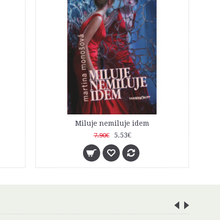
Záhrada smrti
6.23€
8.90€