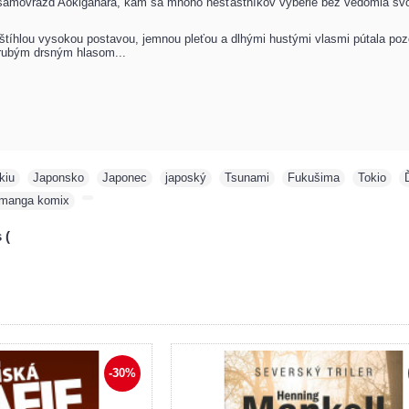
amovrážd Aokigahara, kam sa mnoho nešťastníkov vyberie bez vedomia svojich 
tíhlou vysokou postavou, jemnou pleťou a dlhými hustými vlasmi pútala pozo
 hrubým drsným hlasom...
kiu
,
Japonsko
,
Japonec
,
japoský
,
Tsunami
,
Fukušima
,
Tokio
,
manga komix
,
 (
-30%