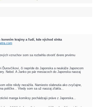
 korením krajiny a ľudí, kde východ slnka
etra.com
nových vzruchov som sa rozbehla otvoriť dvere prvému
ovi Ďurovčíkovi, či nepríde do Japonska a neukáže Japoncom
kamery. Nebol. A Janko po pár mesiacoch do Japonska naozaj
e som ešte nikdy nezažila. Namiesto slabnutia ako zvyčajne,
 na poličke... Vtedy som sa už naozaj zľakla...
rotické manga komiksy pochádzajú práve z Japonska...