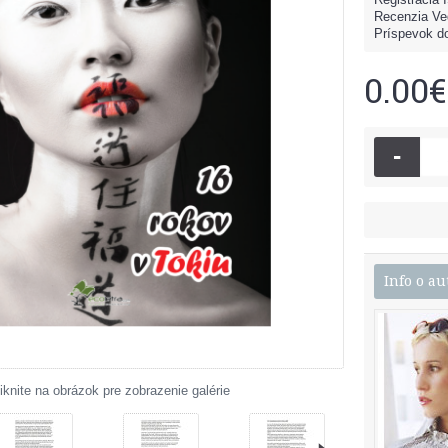
Recenzia Ve
Príspevok do
0.00€
-
Info o au
iknite na obrázok pre zobrazenie galérie