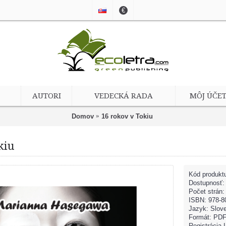
€
AUTORI
VEDECKÁ RADA
MÔJ ÚČE
Domov
16 rokov v Tokiu
kiu
Kód produkt
Dostupnosť
Počet strán:
ISBN: 978-8
Jazyk: Slov
Formát: PD
Registrácia 