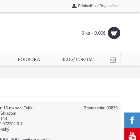
Prihlásiť sa/ Registrácia
0 ks - 0.00€
T
PODPORA
BLOG/ FÓRUM
u:
16 rokov v Tokiu
Zobrazenia: 90839
:
Skladom
 148
0-972202-9-7
enský
F
ISBN: ISBN ecoletra.com,Llc