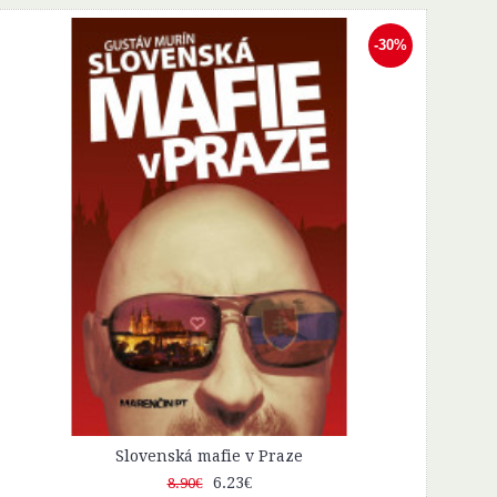
-30%
Záhrada smrti
6.23€
8.90€