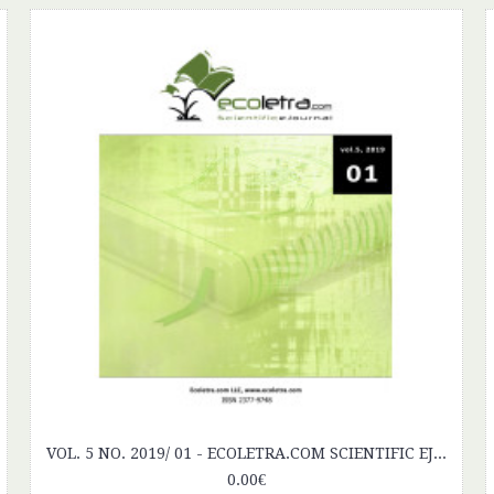
Drevené nosné prvky
2.95€