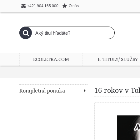
O nás
+421 904 165 000
ECOLETRA.COM
E-TITULY/ SLUŽBY
16 rokov v To
Kompletná ponuka