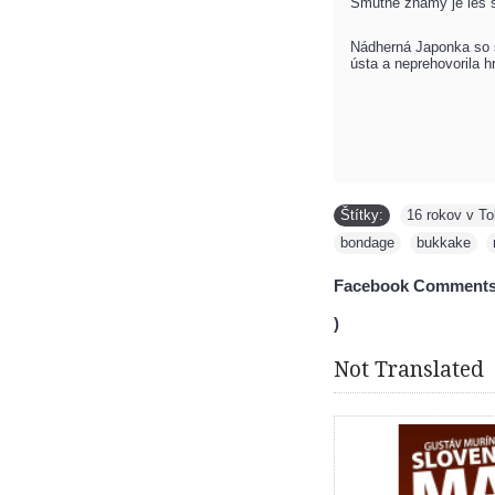
Smutne známy je les s
Nádherná Japonka so š
ústa a neprehovorila
Štítky:
16 rokov v To
bondage
,
bukkake
,
Facebook Comments
)
Not Translated