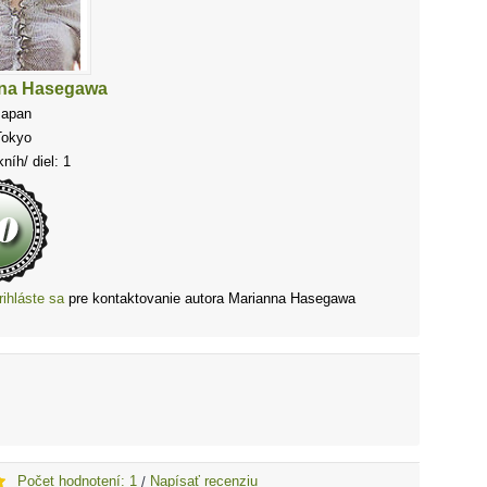
na Hasegawa
Japan
Tokyo
níh/ diel: 1
rihláste sa
pre kontaktovanie autora Marianna Hasegawa
Počet hodnotení: 1
Napísať recenziu
/