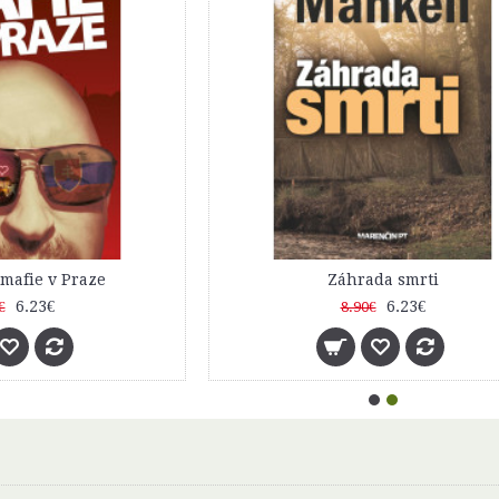
 sveta za kávou
Slovenská mafie v Praze
4.83€
6.23€
€
8.90€