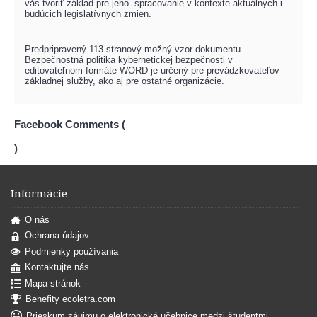
vás tvoriť základ pre jeho spracovanie v kontexte aktuálnych i
budúcich legislatívnych zmien.
Predpripravený 113-stranový možný vzor dokumentu
Bezpečnostná politika kybernetickej bezpečnosti v
editovateľnom formáte WORD je určený pre prevádzkovateľov
základnej služby, ako aj pre ostatné organizácie.
Facebook Comments (
)
Informácie
O nás
Ochrana údajov
Podmienky používania
Kontaktujte nás
Mapa stránok
Benefity ecoletra.com
Prieskum záujmu o elektronické učebnice medzi študentmi