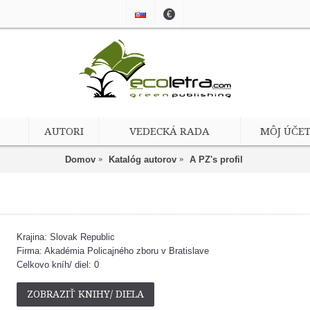
€
AUTORI
VEDECKÁ RADA
MÔJ ÚČE
Domov
Katalóg autorov
A PZ's profil
Krajina: Slovak Republic
Firma: Akadémia Policajného zboru v Bratislave
Celkovo kníh/ diel: 0
ZOBRAZIŤ KNIHY/ DIELA