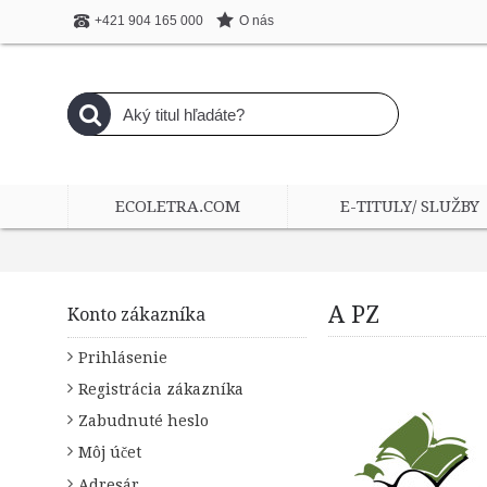
O nás
+421 904 165 000
ECOLETRA.COM
E-TITULY/ SLUŽBY
A PZ
Konto zákazníka
Prihlásenie
Registrácia zákazníka
Zabudnuté heslo
Môj účet
Adresár