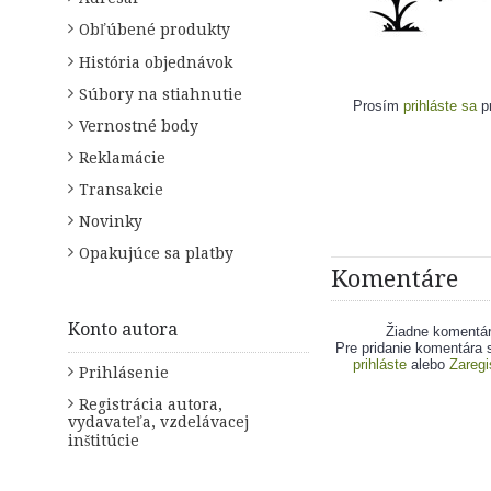
Obľúbené produkty
História objednávok
Súbory na stiahnutie
Prosím
prihláste sa
pr
Vernostné body
Reklamácie
Transakcie
Novinky
Opakujúce sa platby
Komentáre
Konto autora
Žiadne komentá
Pre pridanie komentára 
prihláste
alebo
Zaregi
Prihlásenie
Registrácia autora,
vydavateľa, vzdelávacej
inštitúcie