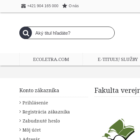
O nás
+421 904 165 000
ECOLETRA.COM
E-TITULY/ SLUŽBY
Fakulta verej
Konto zákazníka
Prihlásenie
Registrácia zákazníka
Zabudnuté heslo
Môj účet
Adresár