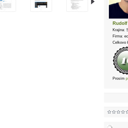
Rudolf
Krajina: 
Firma: e
Celkovo k
Prosím
p