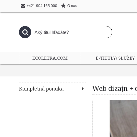
O nás
+421 904 165 000
ECOLETRA.COM
E-TITULY/ SLUŽBY
Web dizajn + 
Kompletná ponuka