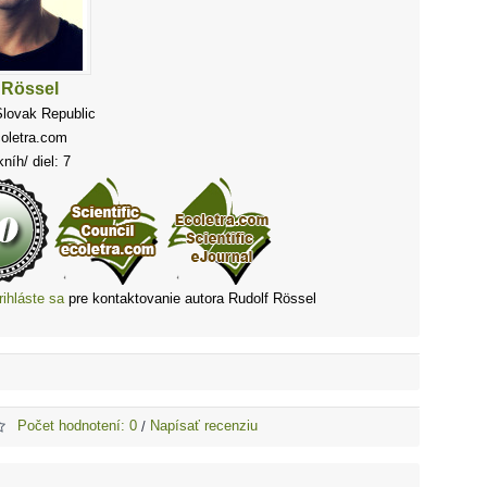
 Rössel
Slovak Republic
coletra.com
níh/ diel: 7
rihláste sa
pre kontaktovanie autora Rudolf Rössel
Počet hodnotení: 0
Napísať recenziu
/