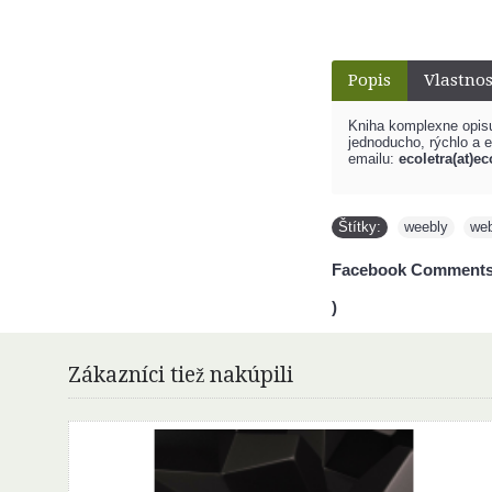
Popis
Vlastnos
Kniha komplexne opisuj
jednoducho, rýchlo a e
emailu:
ecoletra(at)e
Štítky:
weebly
,
web
Facebook Comments
)
Zákazníci tiež nakúpili