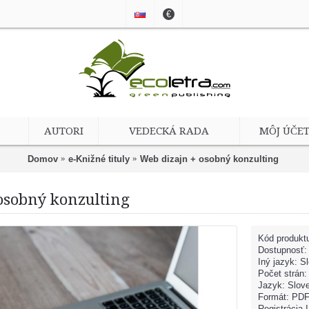
€
AUTORI
VEDECKÁ RADA
MÔJ ÚČE
Domov
e-Knižné tituly
Web dizajn + osobný konzulting
osobný konzulting
Kód produkt
Dostupnosť
Iný jazyk: S
Počet strán:
Jazyk: Slov
Formát: PD
Registrácia