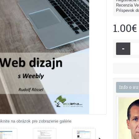
Recenzia Ve
Príspevok do
1.00€
-
Info o au
iknite na obrázok pre zobrazenie galérie