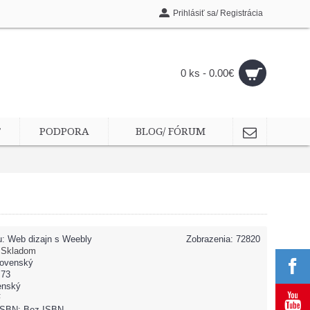
Prihlásiť sa/ Registrácia
0 ks - 0.00€
T
PODPORA
BLOG/ FÓRUM
u:
Web dizajn s Weebly
Zobrazenia: 72820
:
Skladom
lovenský
 73
enský
F
 ISBN: Bez ISBN