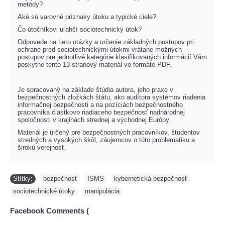
metódy?
Aké sú varovné príznaky útoku a typické ciele?
Čo útočníkovi uľahčí sociotechnický útok?
Odpovede na tieto otázky a určenie základných postupov pri
ochrane pred sociotechnickými útokmi vrátane možných
postupov pre jednotlivé kategórie klasifikovaných informácií Vám
poskytne tento 13-stranový materiál vo formáte PDF.
Je spracovaný na základe štúdia autora, jeho praxe v
bezpečnostných zložkách štátu, ako audítora systémov riadenia
informačnej bezpečnosti a na pozíciách bezpečnostného
pracovníka čiastkovo riadiaceho bezpečnosť
nadnárodnej
spoločnosti
v krajinách strednej a východnej Európy.
Materiál je určený pre bezpečnostných pracovníkov, študentov
stredných a vysokých škôl, záujemcov o túto problematiku a
širokú verejnosť.
Štítky:
bezpečnosť
,
ISMS
,
kybernetická bezpečnosť
,
sociotechnické útoky
,
manipulácia
Facebook Comments (