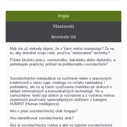
Popis
Vlastnosti
Recenzie (0)
Mali ste už niekedy dojem, že s Vami niekto manipuluje? Že na
to, aby dosiahol svoje ciele, používa "nedovolené" techniky?
Píšete školskú prácu, semestrálku, bakalárku alebo diplomku, a
potrebujete praktický pohľad na problematiku sociotechník?
Sociotechnické manipulácie sú rozšírené nielen v pracovných
kolektívoch v rámci napr. mobingu vo vzťahu nadriadený /
podriadený, ale sú aj často využívanou metódou pri útokoch v
oblasti informačných a komunikačných technológií. No a
samozrejme, tento typ útokov je významne a s vysokou mierou
úspešnosti používaný spravodajskými službami v kategórii
HUMINT (Human Intelligence).
Ako v praxi sociotechnický útok funguje?
Ako identifikovať sociotechnický útok?
Aký je sociotechnický cyklus a a
ké sú typické sociotechnické