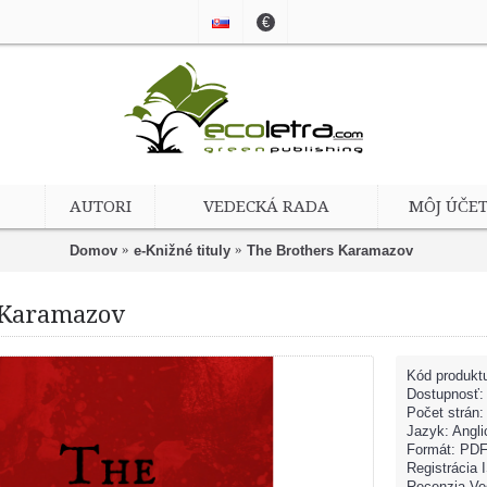
€
AUTORI
VEDECKÁ RADA
MÔJ ÚČE
Domov
e-Knižné tituly
The Brothers Karamazov
 Karamazov
Kód produkt
Dostupnosť
Počet strán:
Jazyk: Angli
Formát: PD
Registrácia
Recenzia Ve