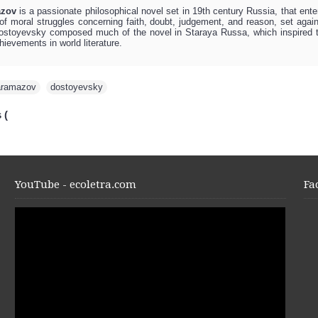
azov
is a passionate philosophical novel set in 19th century Russia, that enter
a of moral struggles concerning faith, doubt, judgement, and reason, set aga
 Dostoyevsky composed much of the novel in Staraya Russa, which inspired th
ievements in world literature.
aramazov
,
dostoyevsky
 (
YouTube - ecoletra.com
Fa