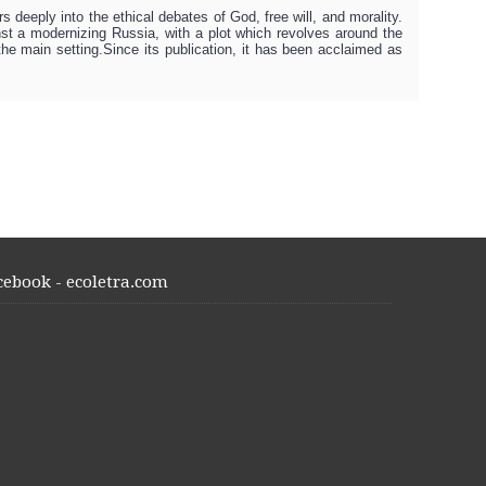
s deeply into the ethical debates of God, free will, and morality.
inst a modernizing Russia, with a plot which revolves around the
e main setting.Since its publication, it has been acclaimed as
cebook - ecoletra.com