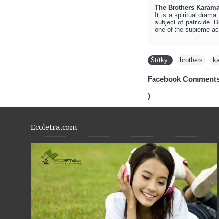
The Brothers Karam
It is a spiritual dram
subject of patricide.
one of the supreme ach
Štítky:
brothers
,
k
Facebook Comments
)
Ecoletra.com