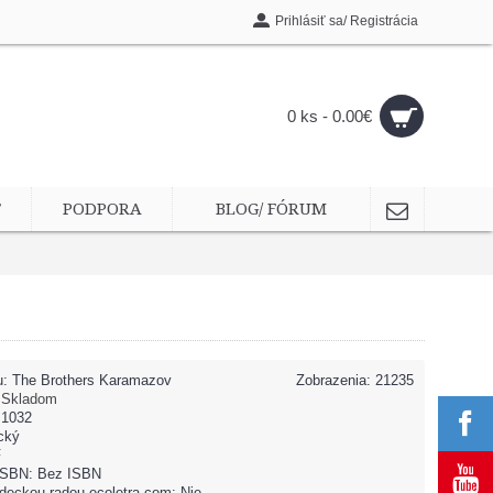
Prihlásiť sa/ Registrácia
0 ks - 0.00€
T
PODPORA
BLOG/ FÓRUM
u:
The Brothers Karamazov
Zobrazenia: 21235
:
Skladom
 1032
cký
F
 ISBN: Bez ISBN
deckou radou ecoletra.com: Nie