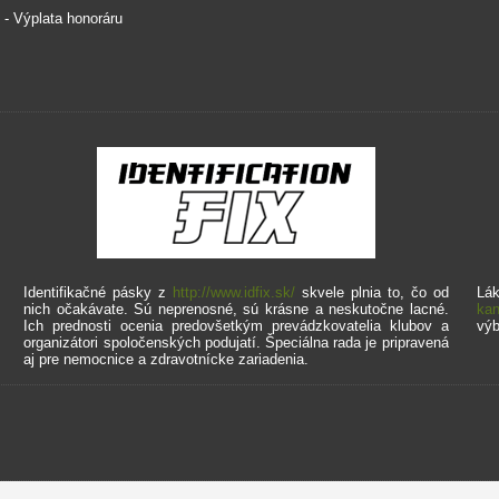
. - Výplata honoráru
Identifikačné pásky z
http://www.idfix.sk/
skvele plnia to, čo od
Lák
nich očakávate. Sú neprenosné, sú krásne a neskutočne lacné.
kan
Ich prednosti ocenia predovšetkým prevádzkovatelia klubov a
výb
organizátori spoločenských podujatí. Špeciálna rada je pripravená
aj pre nemocnice a zdravotnícke zariadenia.