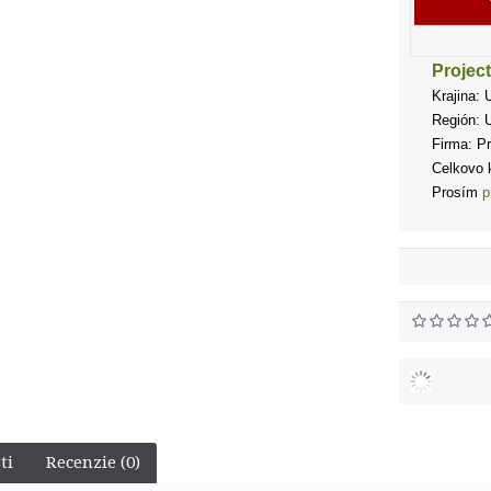
Projec
Krajina: 
Región: 
Firma: P
Celkovo k
Prosím
p
ti
Recenzie (0)