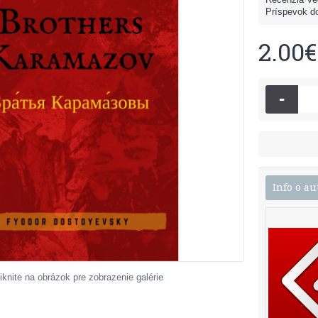
Príspevok do
2.00€
-
Info o au
iknite na obrázok pre zobrazenie galérie