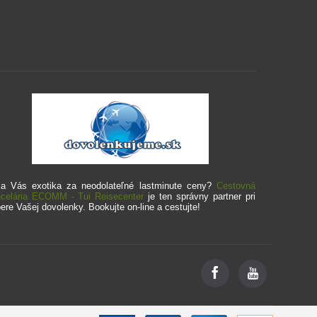
a Vás exotika za neodolateľné lastminute ceny?
Cestovná
celária ECOMM - Tui Reisecenter
je ten správny partner pri
ere Vašej dovolenky. Bookujte on-line a cestujte!