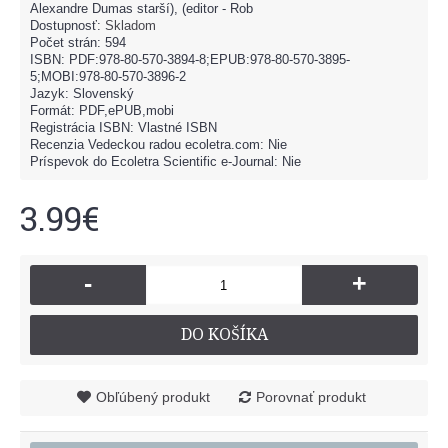
Alexandre Dumas starší), (editor - Rob
Dostupnosť:
Skladom
Počet strán: 594
ISBN: PDF:978-80-570-3894-8;EPUB:978-80-570-3895-
5;MOBI:978-80-570-3896-2
Jazyk: Slovenský
Formát: PDF,ePUB,mobi
Registrácia ISBN: Vlastné ISBN
Recenzia Vedeckou radou ecoletra.com: Nie
Príspevok do Ecoletra Scientific e-Journal: Nie
3.99€
-
+
DO KOŠÍKA
Obľúbený produkt
Porovnať produkt