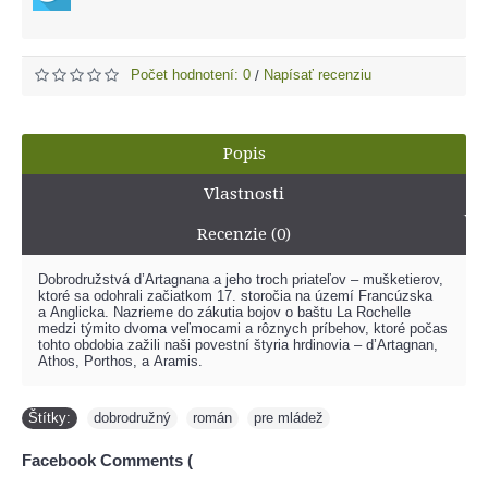
Počet hodnotení: 0
Napísať recenziu
/
Popis
Vlastnosti
Recenzie (0)
Dobrodružstvá d’Artagnana a jeho troch priateľov – mušketierov,
ktoré sa odohrali začiatkom 17. storočia na území Francúzska
a Anglicka. Nazrieme do zákutia bojov o baštu La Rochelle
medzi týmito dvoma veľmocami a rôznych príbehov, ktoré počas
tohto obdobia zažili naši povestní štyria hrdinovia – d’Artagnan,
Athos, Porthos, a Aramis.
Štítky:
dobrodružný
,
román
,
pre mládež
Facebook Comments (