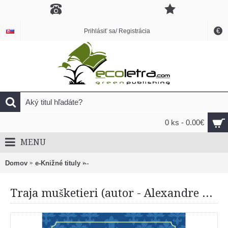
€
Prihlásiť sa/ Registrácia
0 ks - 0.00€
MENU
Domov
e-Knižné tituly
Traja mušketieri (autor - Alexandre Dumas sta
Traja mušketieri (autor - Alexandre Dumas starší), (editor - Robert Hodosi)