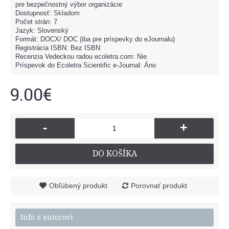
pre bezpečnostný výbor organizácie
Dostupnosť:
Skladom
Počet strán: 7
Jazyk: Slovenský
Formát: DOCX/ DOC (iba pre príspevky do eJournalu)
Registrácia ISBN: Bez ISBN
Recenzia Vedeckou radou ecoletra.com: Nie
Príspevok do Ecoletra Scientific e-Journal: Áno
9.00€
-
+
DO KOŠÍKA
Obľúbený produkt
Porovnať produkt
Info o autorovi