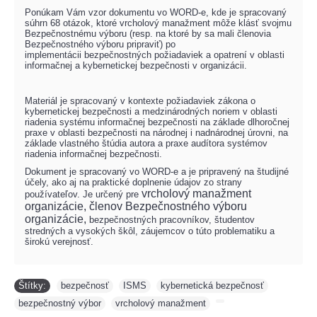
Ponúkam Vám vzor dokumentu vo WORD-e, kde je spracovaný
súhrn 68 otázok, ktoré vrcholový manažment môže klásť svojmu
Bezpečnostnému výboru (resp. na ktoré by sa mali členovia
Bezpečnostného výboru pripraviť) po
implementácii
bezpečnostných požiadaviek a opatrení v oblasti
informačnej a kybernetickej bezpečnosti v organizácii.
Materiál je spracovaný v kontexte požiadaviek zákona o
kybernetickej bezpečnosti a medzinárodných noriem v oblasti
riadenia systému informačnej bezpečnosti na
základe dlhoročnej
praxe v oblasti bezpečnosti na národnej i nadnárodnej úrovni, na
základe
vlastného štúdia autora a praxe audítora systémov
riadenia informačnej bezpečnosti
.
Dokument je spracovaný vo WORD-e a je pripravený na študijné
účely, ako aj na praktické doplnenie údajov zo strany
vrcholový manažment
používateľov.
Je určený pre
organizácie,
členov Bezpečnostného výboru
organizácie,
bezpečnostných pracovníkov, študentov
stredných a vysokých škôl, záujemcov o túto problematiku a
širokú verejnosť.
Štítky:
bezpečnosť
,
ISMS
,
kybernetická bezpečnosť
,
bezpečnostný výbor
,
vrcholový manažment
,