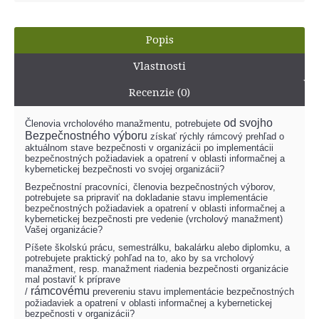
Popis
Vlastnosti
Recenzie (0)
od svojho
Členovia vrcholového manažmentu, potrebujete
Bezpečnostného výboru
získať rýchly rámcový prehľad o
aktuálnom stave bezpečnosti v organizácii po implementácii
bezpečnostných požiadaviek a opatrení v oblasti informačnej a
kybernetickej bezpečnosti vo svojej organizácii?
Bezpečnostní pracovníci, členovia bezpečnostných výborov,
potrebujete sa pripraviť na dokladanie stavu
implementácie
bezpečnostných požiadaviek a opatrení v oblasti informačnej a
kybernetickej bezpečnosti pre vedenie (vrcholový manažment)
Vašej organizácie?
Píšete školskú prácu, semestrálku, bakalárku alebo diplomku, a
potrebujete praktický pohľad na to, ako by sa vrcholový
manažment, resp. manažment riadenia bezpečnosti organizácie
mal postaviť k príprave
rámcovému
/
prevereniu
stavu
implementácie bezpečnostných
požiadaviek a opatrení v oblasti informačnej a kybernetickej
bezpečnosti v organizácii
?