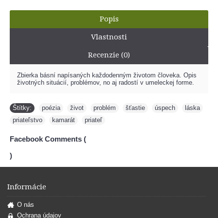
Popis
Vlastnosti
Recenzie (0)
Zbierka básní napísaných každodenným životom človeka. Opis
životných situácií, problémov, no aj radostí v umeleckej forme.
Štítky:
poézia
,
život
,
problém
,
šťastie
,
úspech
,
láska
,
priateľstvo
,
kamarát
,
priateľ
Facebook Comments (
)
Informácie
O nás
Ochrana údajov