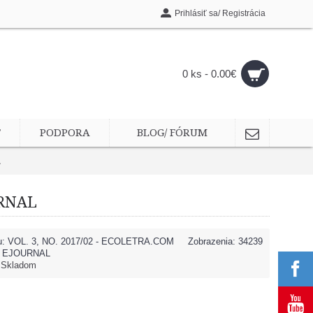
Prihlásiť sa/ Registrácia
0 ks - 0.00€
T
PODPORA
BLOG/ FÓRUM
L
URNAL
u:
VOL. 3, NO. 2017/02 - ECOLETRA.COM
Zobrazenia: 34239
C EJOURNAL
:
Skladom