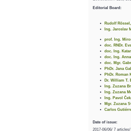
Editorial Board:
Rudolf Rössel
Ing. Jaroslav 
prof. Ing. Mir
doc. RNDr. Ev
doc. Ing. Kata
doc. Ing. Ann
doc. Mgr. Gabr
PhDr. Jana Ga
PhDr. Roman 
Dr. William T.
Ing. Zuzana B
Ing. Zuzana M
Ing. Pavol Ček
Mgr. Zuzana 
Carlos Gutiérr
Date of issue:
2017-06/06/ 7 articles