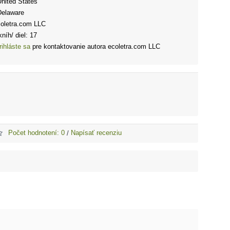
United States
Delaware
coletra.com LLC
níh/ diel: 17
rihláste sa
pre kontaktovanie autora ecoletra.com LLC
Počet hodnotení: 0
Napísať recenziu
/