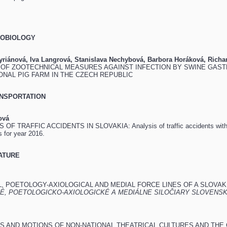
ROBIOLOGY
yriánová, Iva Langrová, Stanislava Nechybová, Barbora Horáková, Richa
OF ZOOTECHNICAL MEASURES AGAINST INFECTION BY SWINE GASTR
ONAL PIG FARM IN THE CZECH REPUBLIC
NSPORTATION
ová
OF TRAFFIC ACCIDENTS IN SLOVAKIA: Analysis of traffic accidents with reg
 for year 2016.
RATURE
, POETOLOGY-AXIOLOGICAL AND MEDIAL FORCE LINES OF A SLOVAK
É, POETOLOGICKO-AXIOLOGICKÉ A MEDIÁLNE SILOČIARY SLOVENSK
S AND MOTIONS OF NON-NATIONAL THEATRICAL CULTURES AND THE