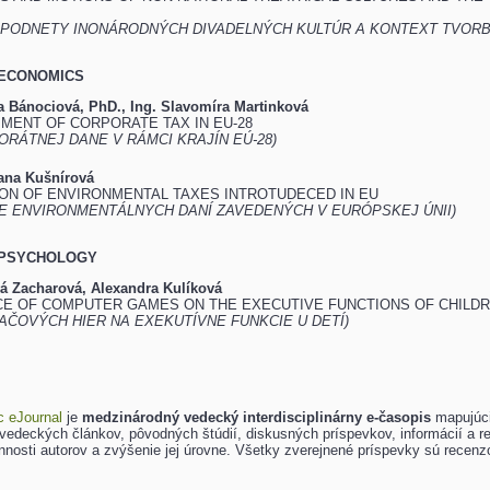
 PODNETY INONÁRODNÝCH DIVADELNÝCH KULTÚR A KONTEXT TVOR
 ECONOMICS
a Bánociová, PhD., Ing. Slavomíra Martinková
MENT OF CORPORATE TAX IN EU-28
ORÁTNEJ DANE V RÁMCI KRAJÍN EÚ-28)
Jana Kušnírová
ON OF ENVIRONMENTAL TAXES INTROTUDECED IN EU
E ENVIRONMENTÁLNYCH DANÍ ZAVEDENÝCH V EURÓPSKEJ ÚNII)
 PSYCHOLOGY
vá Zacharová, Alexandra Kulíková
CE OF COMPUTER GAMES ON THE EXECUTIVE FUNCTIONS OF CHILD
TAČOVÝCH HIER NA EXEKUTÍVNE FUNKCIE U DETÍ)
c eJournal
je
medzinárodný vedecký interdisciplinárny e-časopis
mapujúci
vedeckých článkov, pôvodných štúdií, diskusných príspevkov, informácií a rece
innosti autorov a zvýšenie jej úrovne. Všetky zverejnené príspevky sú re