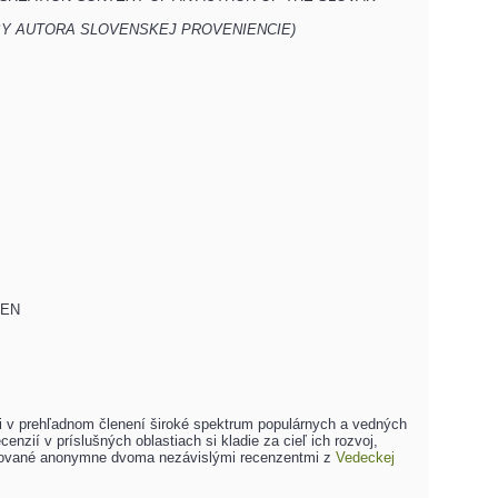
BY AUTORA SLOVENSKEJ PROVENIENCIE)
REN
 v prehľadnom členení široké spektrum populárnych a vedných
nzií v príslušných oblastiach si kladie za cieľ ich rozvoj,
cenzované anonymne dvoma nezávislými recenzentmi z
Vedeckej