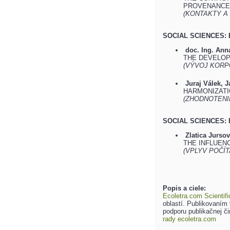
PROVENANCE
(KONTAKTY A
SOCIAL SCIENCES:
doc. Ing. Ann
THE DEVELOP
(VÝVOJ KORP
Juraj Válek, 
HARMONIZATI
(ZHODNOTENI
SOCIAL SCIENCES:
Zlatica Jurso
THE INFLUEN
(VPLYV POČÍ
Popis a ciele:
Ecoletra.com Scientifi
oblastí. Publikovaním 
podporu publikačnej č
rady ecoletra.com