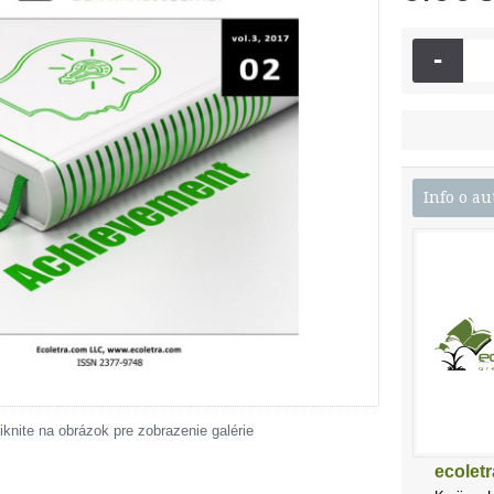
-
Info o au
iknite na obrázok pre zobrazenie galérie
ecolet