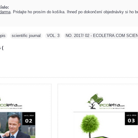
íslo:
darma
. Pridajte ho prosím do košíka. Ihneď po dokončení objednávky si ho 
pis
,
scientific journal
,
VOL. 3
,
NO. 2017/ 02 - ECOLETRA.COM SCIE
 (