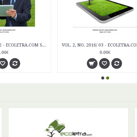
Publikačný balík Ecoletra.com Scientific eJournal
9.90€
0.00€