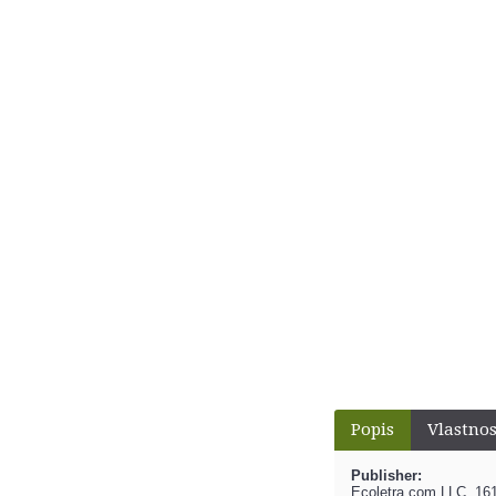
Popis
Vlastnos
Publisher:
Ecoletra.com LLC, 