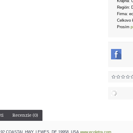
Krajina: 
Región: 
Firma: e
Celkovo k
Prosím
p
ti
Recenzie (0)
16192 COASTAL HWY, LEWES, DE 19958, USA
www.ecoletra.com