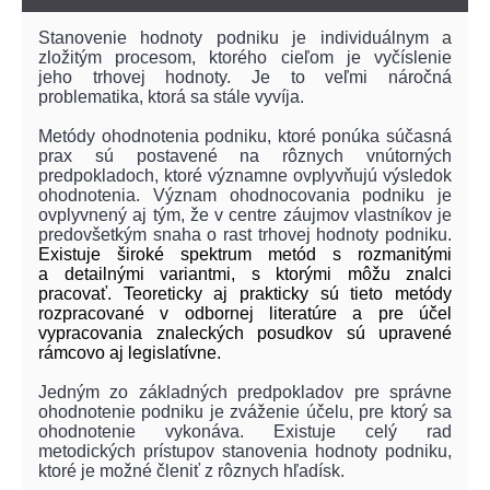
Stanovenie hodnoty podniku je individuálnym a
zložitým procesom, ktorého cieľom je vyčíslenie
jeho trhovej hodnoty. Je to veľmi náročná
problematika, ktorá sa stále vyvíja.
Metódy ohodnotenia podniku, ktoré ponúka súčasná
prax sú postavené na rôznych vnútorných
predpokladoch, ktoré významne ovplyvňujú výsledok
ohodnotenia.
Význam ohodnocovania podniku je
ovplyvnený aj tým, že v centre záujmov vlastníkov je
predovšetkým snaha o rast trhovej hodnoty podniku.
Existuje široké spektrum metód s rozmanitými
a detailnými variantmi, s ktorými môžu znalci
pracovať. Teoreticky aj prakticky sú tieto metódy
rozpracované v odbornej literatúre a pre účel
vypracovania znaleckých posudkov sú upravené
rámcovo aj legislatívne.
Jedným zo základných predpokladov pre správne
ohodnotenie podniku je zváženie účelu, pre ktorý sa
ohodnotenie vykonáva.
Existuje celý rad
metodických prístupov stanovenia hodnoty podniku,
ktoré je možné členiť z rôznych hľadísk.