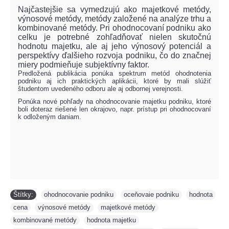
Najčastejšie sa vymedzujú ako majetkové metódy,
výnosové metódy, metódy založené na analýze trhu a
kombinované metódy. Pri ohodnocovaní podniku ako
celku je potrebné zohľadňovať nielen skutočnú
hodnotu majetku, ale aj jeho výnosový potenciál a
perspektívy ďalšieho rozvoja podniku, čo do značnej
miery podmieňuje subjektívny faktor.
Predložená publikácia ponúka spektrum metód ohodnotenia
podniku aj ich praktických aplikácii, ktoré by mali slúžiť
študentom uvedeného odboru ale aj odbornej verejnosti.
Ponúka nové pohľady na ohodnocovanie majetku podniku, ktoré
boli doteraz riešené len okrajovo, napr. prístup pri ohodnocovaní
k odloženým daniam.
Štítky:
ohodnocovanie podniku
,
oceňovaie podniku
,
hodnota
,
cena
,
výnosové metódy
,
majetkové metódy
,
kombinované metódy
,
hodnota majetku
,