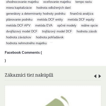
ohodnocovanie majetku
,
oceňovanie majetku
,
tempo rastu
,
miera kapitalizácie
,
hodnota odložených daní
,
generátory a determinanty hodnoty podniku
,
finančná analýza
,
plánovanie podniku
,
metóda DCF entity
,
metóda DCF equity
,
metóda DCF APV
,
metóda EVA
,
opčné modely
,
reálne opcie
,
dvojfázový model DCF
,
trojfázový model DCF
,
hodnota zásob
,
hodnota záväzkov
,
hodnota pohľadávok
,
hodnota nehmotného majetku
,
Facebook Comments (
)
Zákazníci tiež nakúpili