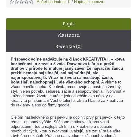
Počet hodnotení: 0
Napísať recenziu
/
Popis
Vlastnosti
Recenzie (0)
Príspevok voľne nadväzuje na článok KREATIVITA I. – kotva
bezpečnosti a zmyslu života. Darwinova teória o prežití
druhov v prírode formuluje jasný záver, že najväčšiu šancu
prežiť nemajú najsilnejší, ani najmúdrejší, ale
najprispôsobivejší. Víťazmi života sa nestávajú často,
bohužiaľ, najschopnejší, ale všetkého schopní.
A vidíme to
všade navôkol seba. Kreativita predstavuje aj postoj a životný
štýl, nielen potrebu sebarealizácie a sebapotvrdenia. Tvorivosť v
každodennom živote je určite jednoduchšie ako nároky na
kreativitu pri skúmaní Vášho talentu, ak sa hlásite za kreatívca
do reklamy alebo do firmy google.
Cieľom nasledovného príspevku je doplniť prvý príspevok k tejto
téme – opísaný vyššie. Súčasne motivovať k tvorivosti
odporúčením tuctu najlepších kníh o kreativite a súčasne
povzbudiť tých, ktorí o tvorivosti uvažujú, ale zatiaľ stále ešte
zbytočne nezačali. Práca je najuvedomelejšia cieľovedomá