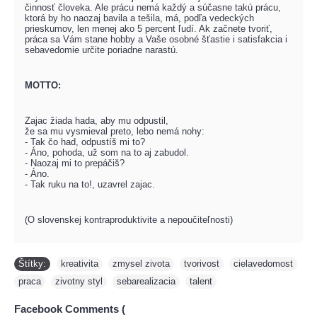
činnosť človeka. Ale prácu nemá každý a súčasne takú prácu,
ktorá by ho naozaj bavila a tešila, má, podľa vedeckých
prieskumov, len menej ako 5 percent ľudí. Ak začnete tvoriť,
práca sa Vám stane hobby a Vaše osobné šťastie i satisfakcia i
sebavedomie určite poriadne narastú.
MOTTO:
Zajac žiada hada, aby mu odpustil,
že sa mu vysmieval preto, lebo nemá nohy:
- Tak čo had, odpustíš mi to?
- Áno, pohoda, už som na to aj zabudol.
- Naozaj mi to prepáčiš?
- Áno.
- Tak ruku na to!, uzavrel zajac.
(O slovenskej kontraproduktivite a nepoučiteľnosti)
Štítky:
kreativita
,
zmysel zivota
,
tvorivost
,
cielavedomost
,
praca
,
zivotny styl
,
sebarealizacia
,
talent
Facebook Comments (