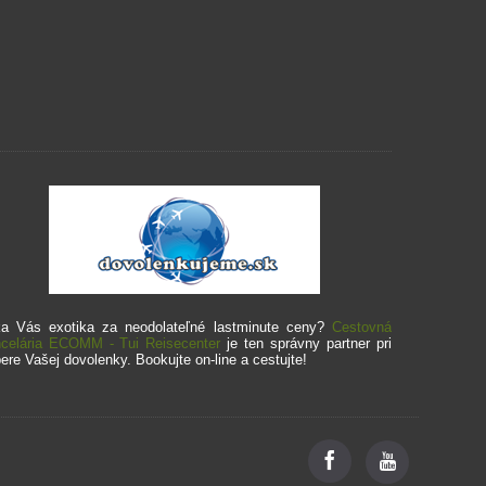
a Vás exotika za neodolateľné lastminute ceny?
Cestovná
celária ECOMM - Tui Reisecenter
je ten správny partner pri
ere Vašej dovolenky. Bookujte on-line a cestujte!