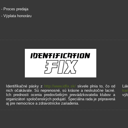
. - Proces predaja
. - Výplata honoráru
Identifikačné pásky z
http://www.idfix.sk/
skvele plnia to, čo od
Lák
nich očakávate. Sú neprenosné, sú krásne a neskutočne lacné.
kan
Ich prednosti ocenia predovšetkým prevádzkovatelia klubov a
výb
organizátori spoločenských podujatí. Špeciálna rada je pripravená
aj pre nemocnice a zdravotnícke zariadenia.