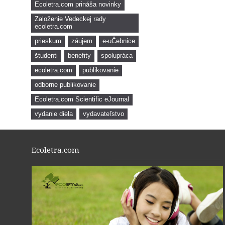
Ecoletra.com prináša novinky
Založenie Vedeckej rady
ecoletra.com
prieskum
záujem
e-uČebnice
študenti
benefity
spolupráca
ecoletra.com
publikovanie
odborne publikovanie
Ecoletra.com Scientific eJournal
vydanie diela
vydavateľstvo
Ecoletra.com