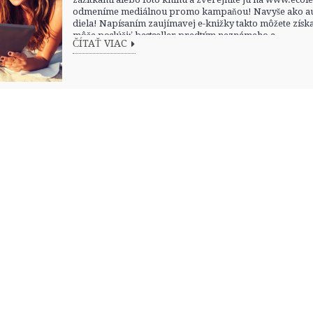
odmeníme mediálnou promo kampaňou! Navyše ako auto
diela! Napísaním zaujímavej e-knižky takto môžete získa
môže poslúžiť bestseller predtým neznámeho a...
ČÍTAŤ VIAC