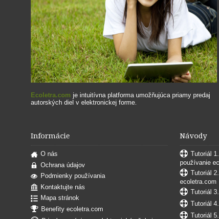
Ecoletra.com
je intuitívna platforma umožňujúca priamy predaj
autorských diel v elektronickej forme.
Informácie
Návody
O nás
Tutoriál 1
používanie e
Ochrana údajov
Tutoriál 2
Podmienky používania
ecoletra.com
Kontaktujte nás
Tutoriál 3
Mapa stránok
Tutoriál 4
Benefity ecoletra.com
Tutoriál 5