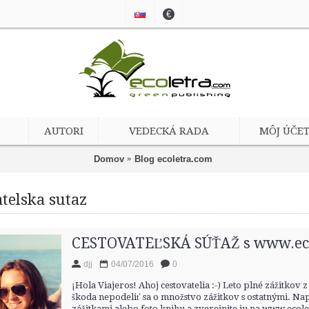
€
AUTORI
VEDECKÁ RADA
MÔJ ÚČE
Domov
Blog ecoletra.com
atelska sutaz
CESTOVATEĽSKÁ SÚŤAŽ s www.ec
djj
04/07/2016
0
¡Hola Viajeros! Ahoj cestovatelia :-) Leto plné zážitkov
škoda nepodeliť sa o množstvo zážitkov s ostatnými. Nap
zážitkami alebo foto knihu a zverejnite ju na www.eco