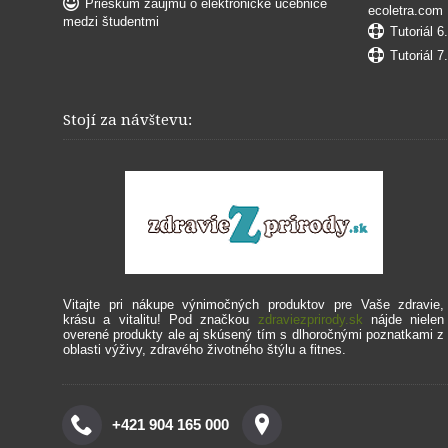
Prieskum záujmu o elektronické učebnice
ecoletra.com
medzi študentmi
Tutoriál 6
Tutoriál 7
Stojí za návštevu:
Vitajte pri nákupe výnimočných produktov pre Vaše zdravie,
krásu a vitalitu!
Pod značkou
zdraviezprirody.sk
nájde nielen
overené produkty ale aj skúsený tím s dlhoročnými poznatkami z
oblasti výživy, zdravého životného štýlu a fitnes.
+421 904 165 000