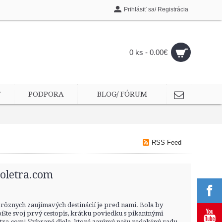
Prihlásiť sa/ Registrácia
0 ks - 0.00€
T
PODPORA
BLOG/ FÓRUM
RSS Feed
oletra.com
 z rôznych zaujímavých destinácií je pred nami. Bola by
íšte svoj prvý cestopis, krátku poviedku s pikantnými
letra.com! Vybrané diela, ktoré zaujmú našu redakčnú radu