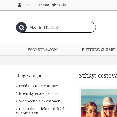
O nás
+421 904 165 000
ECOLETRA.COM
E-TITULY/ SLUŽBY
Štítky: cestov
Blog Kategórie
Predstavujeme autora
Novinky ecoletra.com
Všeobecne o e-knihách
Diskusia o elektronických
učebniciach