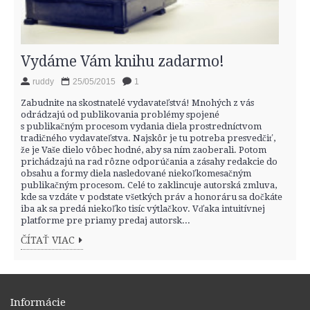
Vydáme Vám knihu zadarmo!
ruddy
25/05/2015
1
Zabudnite na skostnatelé vydavateľstvá! Mnohých z vás
odrádzajú od publikovania problémy spojené
s publikačným procesom vydania diela prostredníctvom
tradičného vydavateľstva. Najskôr je tu potreba presvedčiť,
že je Vaše dielo vôbec hodné, aby sa ním zaoberali. Potom
prichádzajú na rad rôzne odporúčania a zásahy redakcie do
obsahu a formy diela nasledované niekoľkomesačným
publikačným procesom. Celé to zaklincuje autorská zmluva,
kde sa vzdáte v podstate všetkých práv a honoráru sa dočkáte
iba ak sa predá niekoľko tisíc výtlačkov. Vďaka intuitívnej
platforme pre priamy predaj autorsk...
ČÍTAŤ VIAC
Informácie