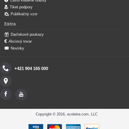
Často kladené otázky
Tiket podpory
Publikačný vzor
Extra
Darčekové poukazy
Akciový tovar
Novinky
+421 904 165 000
Copyright © 2016, ecoletra.com, LLC