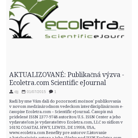
AKTUALIZOVANÉ: Publikačná výzva -
Ecoletra.com Scientific eJournal
djj
01/07/2015
1
Radi by sme Vám dali do pozornosti možnosť publikovania
v novom medzinárodnom vedeckom interdisciplinárnom e-
časopise Ecoletra.com – Scientific eJournal. Časopis má
pridelené ISSN 2377-9748 autoritou U.S. ISSN Center a jeho
vydavateľom je vydavateľstvo Ecoletra.com, LLC so sídlom v
16192 COASTAL HWY, LEWES, DE 19958, USA,
www.ecoletra.com Benefity pre autorov:Listovanie
a katalogizácia autora a jeho článku pod ISSN Ecoletra.com –