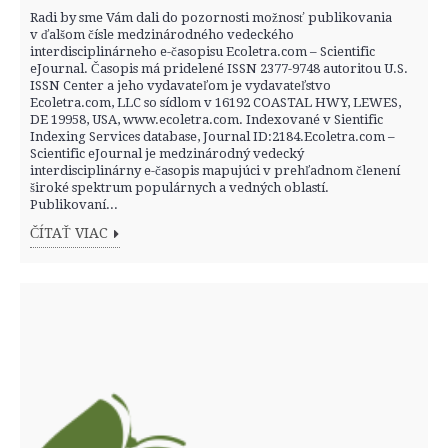
Radi by sme Vám dali do pozornosti možnosť publikovania
v ďalšom čísle medzinárodného vedeckého
interdisciplinárneho e-časopisu Ecoletra.com – Scientific
eJournal. Časopis má pridelené ISSN 2377-9748 autoritou U.S.
ISSN Center a jeho vydavateľom je vydavateľstvo
Ecoletra.com, LLC so sídlom v 16192 COASTAL HWY, LEWES,
DE 19958, USA, www.ecoletra.com. Indexované v Sientific
Indexing Services database, Journal ID:2184.Ecoletra.com –
Scientific eJournal je medzinárodný vedecký
interdisciplinárny e-časopis mapujúci v prehľadnom členení
široké spektrum populárnych a vedných oblastí.
Publikovaní...
ČÍTAŤ VIAC