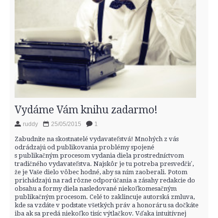
Vydáme Vám knihu zadarmo!
ruddy
25/05/2015
1
Zabudnite na skostnatelé vydavateľstvá! Mnohých z vás
odrádzajú od publikovania problémy spojené
s publikačným procesom vydania diela prostredníctvom
tradičného vydavateľstva. Najskôr je tu potreba presvedčiť,
že je Vaše dielo vôbec hodné, aby sa ním zaoberali. Potom
prichádzajú na rad rôzne odporúčania a zásahy redakcie do
obsahu a formy diela nasledované niekoľkomesačným
publikačným procesom. Celé to zaklincuje autorská zmluva,
kde sa vzdáte v podstate všetkých práv a honoráru sa dočkáte
iba ak sa predá niekoľko tisíc výtlačkov. Vďaka intuitívnej