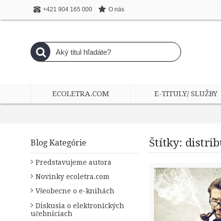
O nás
+421 904 165 000
ECOLETRA.COM
E-TITULY/ SLUŽBY
Štítky: distri
Blog Kategórie
Predstavujeme autora
Novinky ecoletra.com
Všeobecne o e-knihách
Diskusia o elektronických
učebniciach