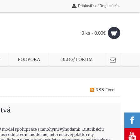
Prihlásiť sa/ Registrácia
0 ks - 0.00€
T
PODPORA
BLOG/ FÓRUM
RSS Feed
stvá
ý model spolupráce s mnohými výhodami: Distribúciu
rostredníctvom modernej internetovej platformy.
stnou linkou www.ebook.ecoletra.com/nazov-vydavatelstva,