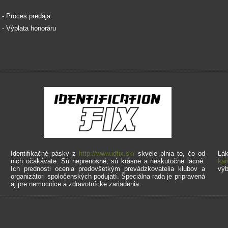
. - Proces predaja
. - Výplata honoráru
Identifikačné pásky z
http://www.idfix.sk/
skvele plnia to, čo od
Lák
nich očakávate. Sú neprenosné, sú krásne a neskutočne lacné.
kan
Ich prednosti ocenia predovšetkým prevádzkovatelia klubov a
výb
organizátori spoločenských podujatí. Špeciálna rada je pripravená
aj pre nemocnice a zdravotnícke zariadenia.