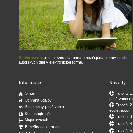
Ecoletra.com
je intuitívna platforma umožňujúca priamy predaj
autorských diel v elektronickej forme.
Informácie
Návody
O nás
Tutoriál 1
používanie e
Ochrana údajov
Tutoriál 2
Podmienky používania
ecoletra.com
Kontaktujte nás
Tutoriál 3
Mapa stránok
Tutoriál 4
Benefity ecoletra.com
Tutoriál 5