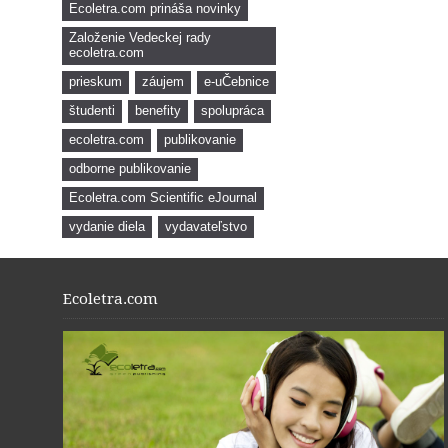
Ecoletra.com prináša novinky
Založenie Vedeckej rady
ecoletra.com
prieskum
záujem
e-uČebnice
študenti
benefity
spolupráca
ecoletra.com
publikovanie
odborne publikovanie
Ecoletra.com Scientific eJournal
vydanie diela
vydavateľstvo
Ecoletra.com