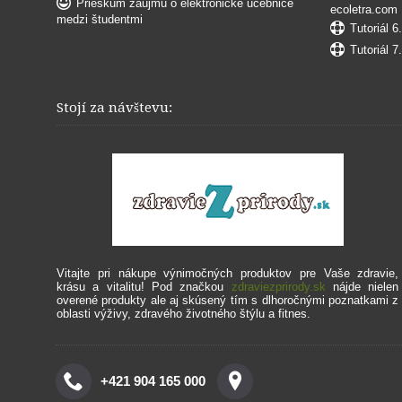
Prieskum záujmu o elektronické učebnice
ecoletra.com
medzi študentmi
Tutoriál 6
Tutoriál 7
Stojí za návštevu:
Vitajte pri nákupe výnimočných produktov pre Vaše zdravie,
krásu a vitalitu!
Pod značkou
zdraviezprirody.sk
nájde nielen
overené produkty ale aj skúsený tím s dlhoročnými poznatkami z
oblasti výživy, zdravého životného štýlu a fitnes.
+421 904 165 000