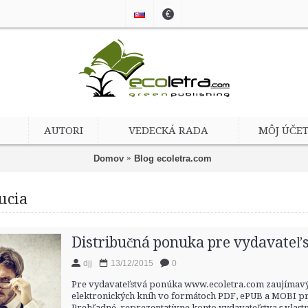
€
AUTORI
VEDECKÁ RADA
MÔJ ÚČE
Domov
Blog ecoletra.com
bucia
Distribučná ponuka pre vydavateľ
djj
13/12/2015
0
Pre vydavateľstvá ponúka www.ecoletra.com zaujímav
elektronických kníh vo formátoch PDF, ePUB a MOBI p
Prehľadné, reprezentatívne konto vydavateľstva s vla