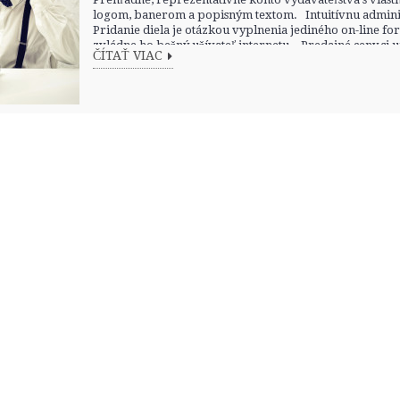
logom, banerom a popisným textom. Intuitívnu admini
Pridanie diela je otázkou vyplnenia jediného on-line fo
zvládne ho bežný užívateľ internetu. Predajné ceny si ur
ČÍTAŤ VIAC