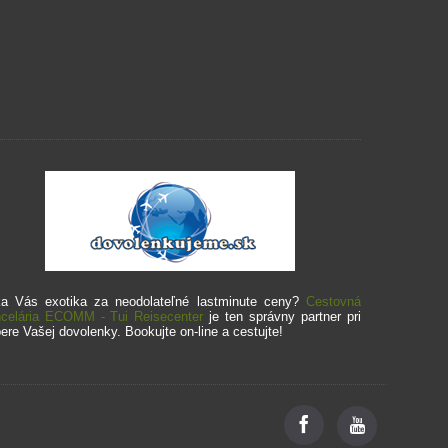
a Vás exotika za neodolateľné lastminute ceny?
Cestovná
celária ECOMM - Tui Reisecenter
je ten správny partner pri
ere Vašej dovolenky. Bookujte on-line a cestujte!