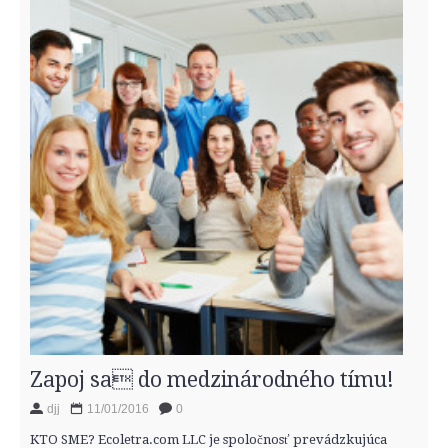
Zapoj sa do medzinárodného tímu!
djj
11/01/2016
0
KTO SME? Ecoletra.com LLC je spoločnosť prevádzkujúca