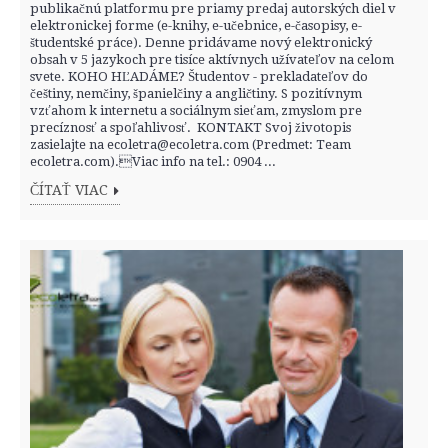
publikačnú platformu pre priamy predaj autorských diel v
elektronickej forme (e-knihy, e-učebnice, e-časopisy, e-
študentské práce). Denne pridávame nový elektronický
obsah v 5 jazykoch pre tisíce aktívnych užívateľov na celom
svete. KOHO HĽADÁME? Študentov - prekladateľov do
češtiny, nemčiny, španielčiny a angličtiny. S pozitívnym
vzťahom k internetu a sociálnym sieťam, zmyslom pre
precíznosť a spoľahlivosť. KONTAKT Svoj životopis
zasielajte na ecoletra@ecoletra.com (Predmet: Team
ecoletra.com).Viac info na tel.: 0904 ...
ČÍTAŤ VIAC