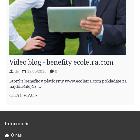
Video blog - benefity ecoletra.com
djj
13/05/2015
0
Ktorý z benefitov platformy www.ecoletra.com pokladáte za
najdôležitejší? ...
ČÍTAŤ VIAC
Informácie
O nás