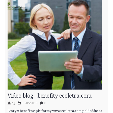
Video blog - benefity ecoletra.com
djj
13/05/2015
0
Ktorý z benefitov platformy www.ecoletra.com pokladáte za