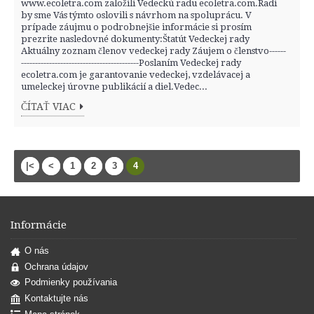
www.ecoletra.com založili Vedeckú radu ecoletra.com.Radi
by sme Vás týmto oslovili s návrhom na spoluprácu. V
prípade záujmu o podrobnejšie informácie si prosím
prezrite nasledovné dokumenty:Štatút Vedeckej rady
Aktuálny zoznam členov vedeckej rady Záujem o členstvo------
------------------------------------------Poslaním Vedeckej rady
ecoletra.com je garantovanie vedeckej, vzdelávacej a
umeleckej úrovne publikácií a diel.Vedec...
ČÍTAŤ VIAC
|<
<
1
2
3
4
Informácie
O nás
Ochrana údajov
Podmienky používania
Kontaktujte nás