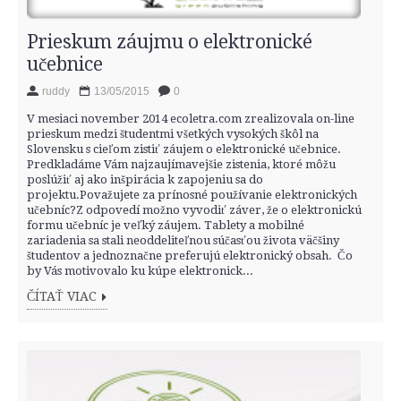
Prieskum záujmu o elektronické
učebnice
ruddy
13/05/2015
0
V mesiaci november 2014 ecoletra.com zrealizovala on-line
prieskum medzi študentmi všetkých vysokých škôl na
Slovensku s cieľom zistiť záujem o elektronické učebnice.
Predkladáme Vám najzaujímavejšie zistenia, ktoré môžu
poslúžiť aj ako inšpirácia k zapojeniu sa do
projektu.Považujete za prínosné používanie elektronických
učebníc?Z odpovedí možno vyvodiť záver, že o elektronickú
formu učebníc je veľký záujem. Tablety a mobilné
zariadenia sa stali neoddeliteľnou súčasťou života väčšiny
študentov a jednoznačne preferujú elektronický obsah. Čo
by Vás motivovalo ku kúpe elektronick...
ČÍTAŤ VIAC