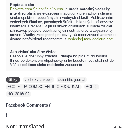
Popis a ciele:
Ecoletra.com Scientific eJournal
je
medzinárodný vedecký
interdisciplinárny e-časopis
mapujúci v prehľadnom členení
široké spektrum populárnych a vedných oblastí. Publikovaním
vedeckých článkov, pôvodných štúdií, diskusných príspevkov,
informácií a recenzií v príslušných oblastiach si kladie za cieľ
ich rozvoj, podporu publikačnej činnosti autorov a zvýšenie jej
úrovne. Všetky zverejnené príspevky sú recenzované anonymne
dvoma nezávislými recenzentmi z
Vedeckej rady ecoletra.com
Ako získať aktuálne číslo:
Časopis je dostupný zdarma. Pridajte ho prosím do košíka.
Ihneď po dokončení objednávky si ho budete môcť stiahnuť do
Vášho počítača alebo mobilného zariadenia.
Štítky:
vedecky casopis
,
scientific journal
,
ECOLETRA.COM SCIENTIFIC EJOURNAL
,
VOL. 2
,
NO. 2016/ 02
Facebook Comments (
)
Not Translated