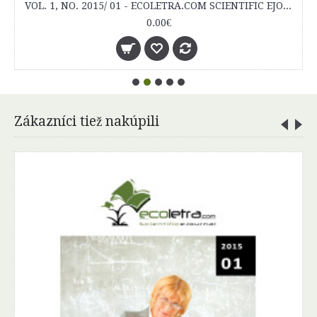
VOL. 1, NO. 2015/ 01 - ECOLETRA.COM SCIENTIFIC EJOURNAL
Zákazníci tiež nakúpili
Požie
7.90€