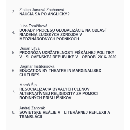
Zlatica Jursová Zacharová
3.
NAUČIA SA PO ANGLICKY?
Ľuba Tomčíková
DOPADY PROCESU GLOBALIZÁCIE NA OBLASŤ
4.
RIADENIA ĽUDSKÝCH ZDROJOV V
MEDZINÁRODNÝCH PODNIKOCH
Dušan Litva
5.
PROGNÓZA UDRŽATEĽNOSTI FIŠKÁLNEJ POLITIKY
V SLOVENSKEJ REPUBLIKE V OBDOBÍ 2016- 2020
Dagmar Inštitorisová
6.
EDUCATION BY THEATRE IN MARGINALISED
CULTURES
Maroš Šip
RESOCIALIZÁCIA BÝVALÝCH ČLENOV
7.
ALTERNATÍVNEJ RELIGIOZITY ZA POMOCI
RODINNÝCH PRÍSLUŠNÍKOV
Andrej Zahorák
8.
SOVIETSKE REÁLIE V LITERÁRNEJ REFLEXII A
TRANSLÁCII